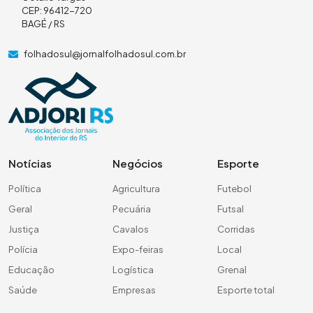
CEP: 96412-720
BAGÉ / RS
folhadosul@jornalfolhadosul.com.br
Notícias
Negócios
Esporte
Política
Agricultura
Futebol
Geral
Pecuária
Futsal
Justiça
Cavalos
Corridas
Polícia
Expo-feiras
Local
Educação
Logística
Grenal
Saúde
Empresas
Esporte total