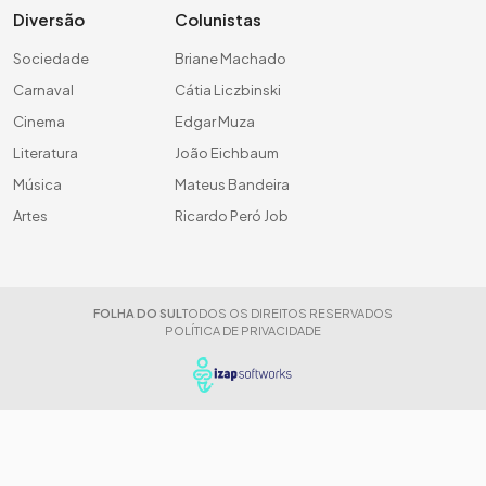
Diversão
Colunistas
Sociedade
Briane Machado
Carnaval
Cátia Liczbinski
Cinema
Edgar Muza
Literatura
João Eichbaum
Música
Mateus Bandeira
Artes
Ricardo Peró Job
FOLHA DO SUL
TODOS OS DIREITOS RESERVADOS
POLÍTICA DE PRIVACIDADE