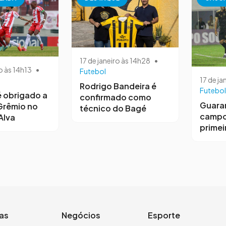
17 de janeiro às 14h28
•
o às 14h13
•
Futebol
17 de ja
Rodrigo Bandeira é
Futebol
 obrigado a
confirmado como
Guara
Grêmio no
técnico do Bagé
campo
Alva
primeir
ias
Negócios
Esporte