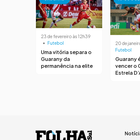
23 de fevereiro às 12h39
•
Futebol
20 de janeir
Futebol
Uma vitória separa o
Guarany da
Guarany é
permanência na elite
vencer o 
Estrela D’
Notíc