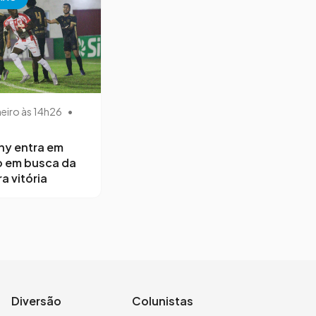
neiro às 14h26
•
ny entra em
 em busca da
a vitória
Diversão
Colunistas