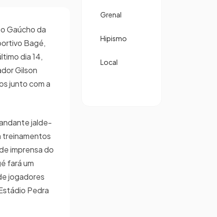
Grenal
to Gaúcho da
Hipismo
portivo Bagé,
ltimo dia 14,
Local
ador Gilson
os junto com a
andante jalde-
a treinamentos
 de imprensa do
gé fará um
de jogadores
 Estádio Pedra