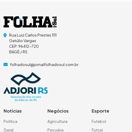
Rua Luiz Carlos Prestes 1111
Getúlio Vargas
CEP: 96412-720
BAGÉ / RS
folhadosul@jornalfolhadosul.com.br
Notícias
Negócios
Esporte
Política
Agricultura
Futebol
Geral
Pecuária
Futsal