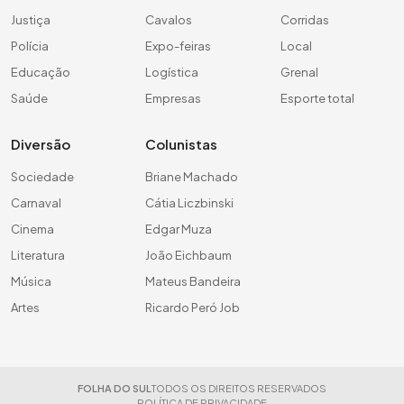
Justiça
Cavalos
Corridas
Polícia
Expo-feiras
Local
Educação
Logística
Grenal
Saúde
Empresas
Esporte total
Diversão
Colunistas
Sociedade
Briane Machado
Carnaval
Cátia Liczbinski
Cinema
Edgar Muza
Literatura
João Eichbaum
Música
Mateus Bandeira
Artes
Ricardo Peró Job
FOLHA DO SUL
TODOS OS DIREITOS RESERVADOS
POLÍTICA DE PRIVACIDADE