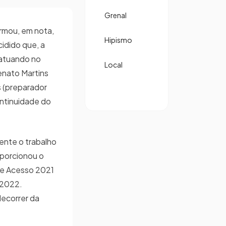
Grenal
rmou, em nota,
Hipismo
idido que, a
 atuando no
Local
enato Martins
es (preparador
ontinuidade do
ente o trabalho
porcionou o
de Acesso 2021
 2022.
ecorrer da