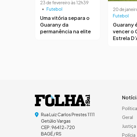
23 de fevereiro às 12h39
•
Futebol
20 de janeir
Futebol
Uma vitória separa o
Guarany da
Guarany é
permanência na elite
vencer o 
Estrela D’
Notíc
Polític
Rua Luiz Carlos Prestes 1111
Geral
Getúlio Vargas
Justiça
CEP: 96412-720
BAGÉ / RS
Polícia