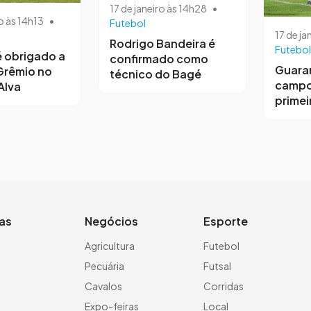
17 de janeiro às 14h28
•
o às 14h13
•
Futebol
17 de ja
Rodrigo Bandeira é
Futebol
 obrigado a
confirmado como
Guara
Grêmio no
técnico do Bagé
campo
Alva
primeir
ias
Negócios
Esporte
a
Agricultura
Futebol
Pecuária
Futsal
Cavalos
Corridas
Expo-feiras
Local