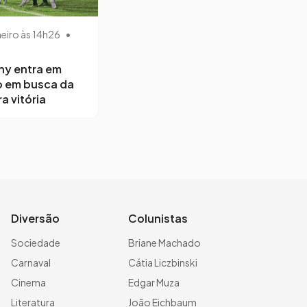
neiro às 14h26
•
ny entra em
 em busca da
a vitória
Diversão
Colunistas
Sociedade
Briane Machado
Carnaval
Cátia Liczbinski
Cinema
Edgar Muza
Literatura
João Eichbaum