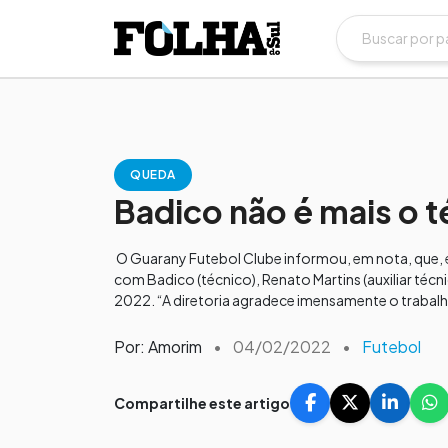
QUEDA
Badico não é mais o 
O Guarany Futebol Clube informou, em nota, que, 
com Badico (técnico), Renato Martins (auxiliar téc
2022. “A diretoria agradece imensamente o traba
Por: Amorim
•
04/02/2022
•
Futebol
Compartilhe este artigo