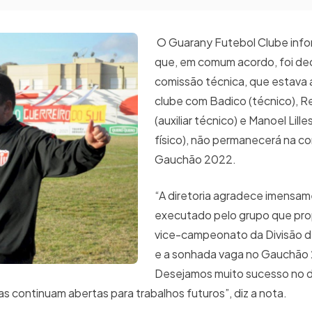
O Guarany Futebol Clube info
que, em comum acordo, foi dec
comissão técnica, que estava
clube com Badico (técnico), R
(auxiliar técnico) e Manoel Lill
físico), não permanecerá na c
Gauchão 2022.
“A diretoria agradece imensam
executado pelo grupo que pro
vice-campeonato da Divisão 
e a sonhada vaga no Gauchão
Desejamos muito sucesso no d
as continuam abertas para trabalhos futuros”, diz a nota.