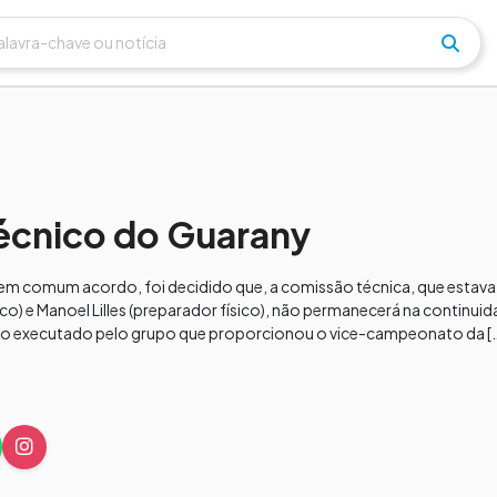
técnico do Guarany
em comum acordo, foi decidido que, a comissão técnica, que estava
nico) e Manoel Lilles (preparador físico), não permanecerá na contin
lho executado pelo grupo que proporcionou o vice-campeonato da [