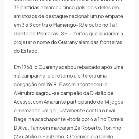
35 partidas e marcou cinco gols, dois deles em
amistosos de destaque nacional: um no empate
em 3 a 3 contra o Flamengo-RJ e outro no 1 a 1
diante do Palmeiras-SP — feitos que ajudaram a
projetar o nome do Guarany além das fronteiras
do Estado.
Em 1968, o Guarany acabou rebaixado após uma
má campanha, e o retorno à elite era uma
obrigação em 1969. E assim aconteceu: o
Alvirrubro sagrou-se campeão da Divisão de
Acesso, com Amarante participando de 14 jogos
e marcando um gol, justamente contra o rival
Bagé, na acachapante vitória por 6 a 1 no Estrela
D’Alva. Também marcaram Zé Roberto, Toninho
(2x), Abílio e Saulzinho. O técnico era Danilo