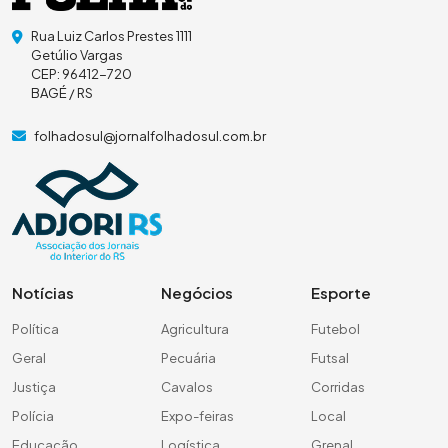
Rua Luiz Carlos Prestes 1111
Getúlio Vargas
CEP: 96412-720
BAGÉ / RS
folhadosul@jornalfolhadosul.com.br
Notícias
Negócios
Esporte
Política
Agricultura
Futebol
Geral
Pecuária
Futsal
Justiça
Cavalos
Corridas
Polícia
Expo-feiras
Local
Educação
Logística
Grenal