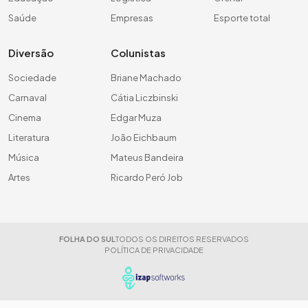
Saúde
Empresas
Esporte total
Diversão
Colunistas
Sociedade
Briane Machado
Carnaval
Cátia Liczbinski
Cinema
Edgar Muza
Literatura
João Eichbaum
Música
Mateus Bandeira
Artes
Ricardo Peró Job
FOLHA DO SUL
TODOS OS DIREITOS RESERVADOS
POLÍTICA DE PRIVACIDADE