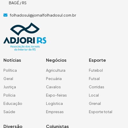
BAGÉ / RS
folhadosul@jornalfolhadosul.com.br
Notícias
Negócios
Esporte
Política
Agricultura
Futebol
Geral
Pecuária
Futsal
Justiça
Cavalos
Corridas
Polícia
Expo-feiras
Local
Educação
Logística
Grenal
Saúde
Empresas
Esporte total
Diversão
Colunistas