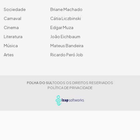
Sociedade
Briane Machado
Carnaval
Cátia Liczbinski
Cinema
Edgar Muza
Literatura
João Eichbaum
Música
Mateus Bandeira
Artes
Ricardo Peró Job
FOLHA DO SUL
TODOS OS DIREITOS RESERVADOS
POLÍTICA DE PRIVACIDADE