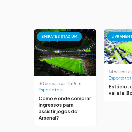
EMIRATES STADIUM
LIVRAMEN
14 de abril à
Esporte tot
30 de maio às 11h15
•
Estádio J
Esporte total
vai a leilã
Como e onde comprar
ingressos para
assistir jogos do
Arsenal?