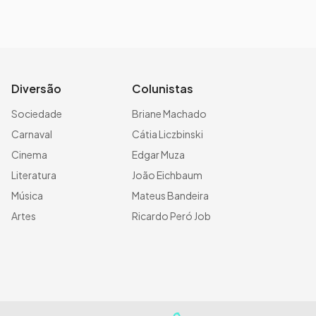
Diversão
Colunistas
Sociedade
Briane Machado
Carnaval
Cátia Liczbinski
Cinema
Edgar Muza
Literatura
João Eichbaum
Música
Mateus Bandeira
Artes
Ricardo Peró Job