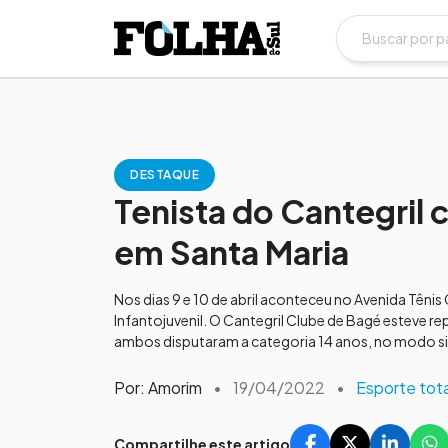
DESTAQUE
Tenista do Cantegril 
em Santa Maria
Nos dias 9 e 10 de abril aconteceu no Avenida Têni
Infantojuvenil. O Cantegril Clube de Bagé esteve r
ambos disputaram a categoria 14 anos, no modo si
Por: Amorim
•
19/04/2022
•
Esporte tota
Compartilhe este artigo