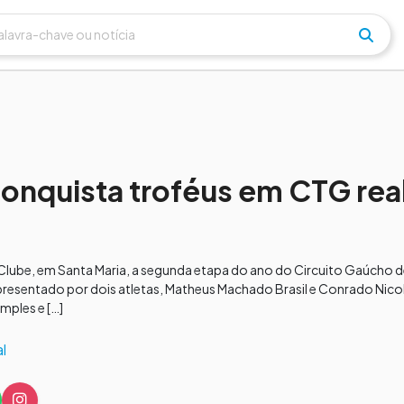
conquista troféus em CTG rea
s Clube, em Santa Maria, a segunda etapa do ano do Circuito Gaúcho d
epresentado por dois atletas, Matheus Machado Brasil e Conrado Nicol
mples e […]
l