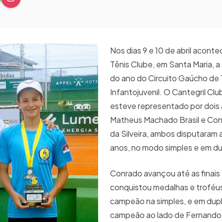
Nos dias 9 e 10 de abril acont
Tênis Clube, em Santa Maria, 
do ano do Circuito Gaúcho de 
Infantojuvenil. O Cantegril Cl
esteve representado por dois 
Matheus Machado Brasil e Con
da Silveira, ambos disputaram 
anos, no modo simples e em du
Conrado avançou até as finai
conquistou medalhas e troféu
campeão na simples, e em dupl
campeão ao lado de Fernando O