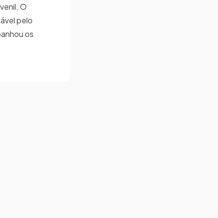
venil. O
ável pelo
panhou os