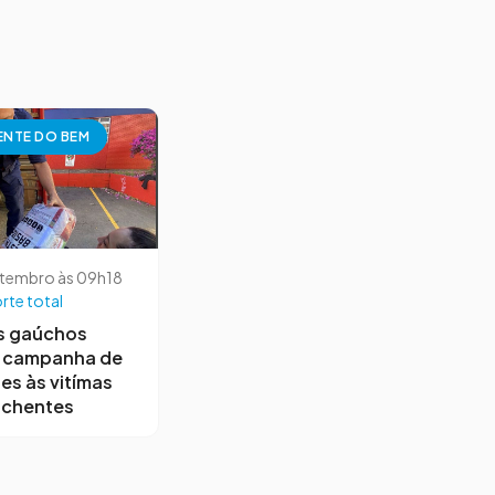
NTE DO BEM
etembro às 09h18
rte total
s gaúchos
 campanha de
s às vitímas
nchentes