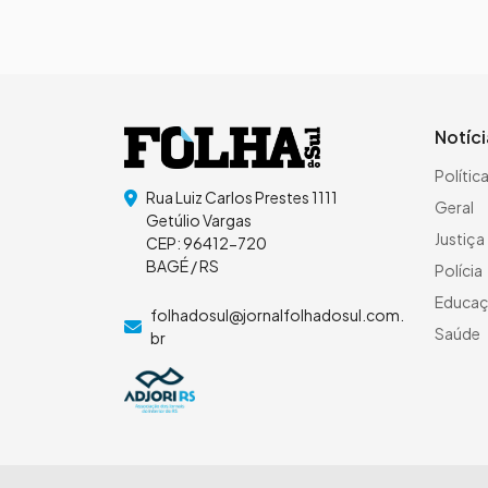
Notíc
Polític
Rua Luiz Carlos Prestes 1111
Geral
Getúlio Vargas
Justiça
CEP: 96412-720
BAGÉ / RS
Polícia
Educa
folhadosul@jornalfolhadosul.com.
Saúde
br