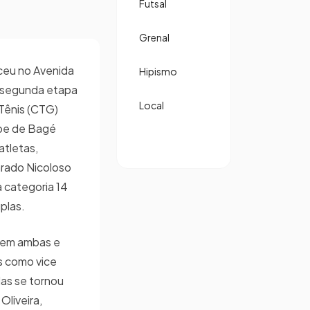
Futsal
Grenal
eceu no Avenida
Hipismo
a segunda etapa
Local
Tênis (CTG)
ube de Bagé
atletas,
rado Nicoloso
a categoria 14
plas.
s em ambas e
s como vice
as se tornou
liveira,