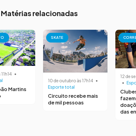
Matérias relacionadas
TO
SKATE
CORRE
s 11h14
•
12 de s
al
10 de outubro às 17h14
•
•
Espo
Esporte total
oão Martins
Clube
o
Circuito recebe mais
fazem
de mil pessoas
doaçõe
das e