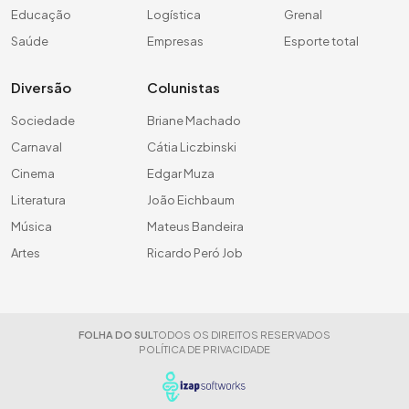
Educação
Logística
Grenal
Saúde
Empresas
Esporte total
Diversão
Colunistas
Sociedade
Briane Machado
Carnaval
Cátia Liczbinski
Cinema
Edgar Muza
Literatura
João Eichbaum
Música
Mateus Bandeira
Artes
Ricardo Peró Job
FOLHA DO SUL
TODOS OS DIREITOS RESERVADOS
POLÍTICA DE PRIVACIDADE