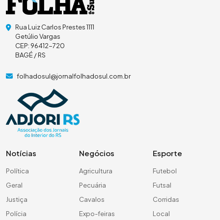
Rua Luiz Carlos Prestes 1111
Getúlio Vargas
CEP: 96412-720
BAGÉ / RS
folhadosul@jornalfolhadosul.com.br
Notícias
Negócios
Esporte
Política
Agricultura
Futebol
Geral
Pecuária
Futsal
Justiça
Cavalos
Corridas
Polícia
Expo-feiras
Local