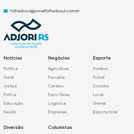
folhadosul@jornalfolhadosul.com.br
Notícias
Negócios
Esporte
Política
Agricultura
Futebol
Geral
Pecuária
Futsal
Justiça
Cavalos
Corridas
Polícia
Expo-feiras
Local
Educação
Logística
Grenal
Saúde
Empresas
Esporte total
Diversão
Colunistas