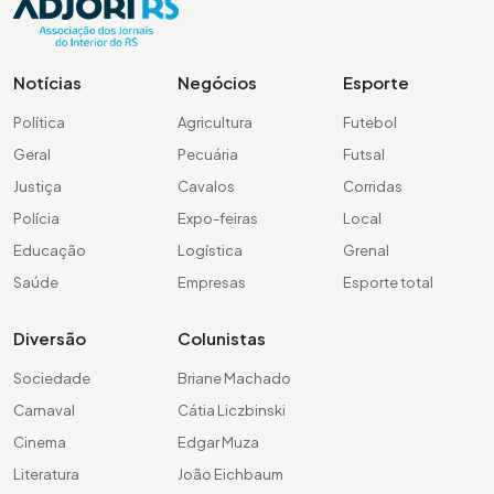
Notícias
Negócios
Esporte
Política
Agricultura
Futebol
Geral
Pecuária
Futsal
Justiça
Cavalos
Corridas
Polícia
Expo-feiras
Local
Educação
Logística
Grenal
Saúde
Empresas
Esporte total
Diversão
Colunistas
Sociedade
Briane Machado
Carnaval
Cátia Liczbinski
Cinema
Edgar Muza
Literatura
João Eichbaum