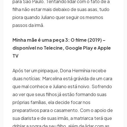
para São Paulo. Tentando lidar com o fato de a
filha não estar mais debaixo de suas asas, tudo
piora quando Juliano quer seguir os mesmos
passos da irmã.
Minha mãe é uma peça 3: O filme (2019) –
disponível no Telecine, Google Play e Apple
TV
Após ter um piripaque, Dona Hermínia recebe
duas notícias: Marcelina está grávida de um cara
que mal conhece e Juliano está noivo. Sofrendo
ao ver que seus filhos já estão formando suas
próprias famílias, ela decide focar nos
preparativos para o casamento. Com o apoio de
sua diarista e de suas irmãs, a matriarca terá que
driblar a sogra de seu filho, além de lidar com as