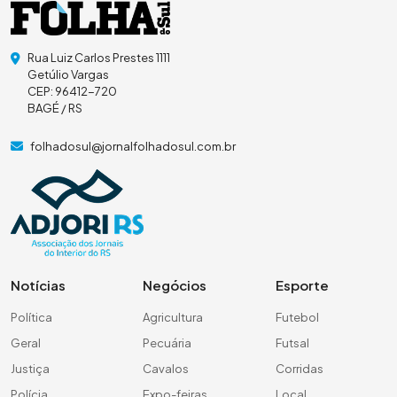
Rua Luiz Carlos Prestes 1111
Getúlio Vargas
CEP: 96412-720
BAGÉ / RS
folhadosul@jornalfolhadosul.com.br
Notícias
Negócios
Esporte
Política
Agricultura
Futebol
Geral
Pecuária
Futsal
Justiça
Cavalos
Corridas
Polícia
Expo-feiras
Local