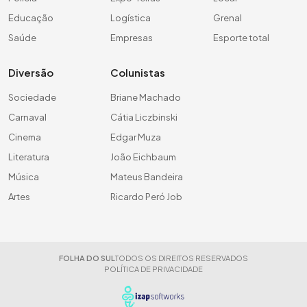
Educação
Logística
Grenal
Saúde
Empresas
Esporte total
Diversão
Colunistas
Sociedade
Briane Machado
Carnaval
Cátia Liczbinski
Cinema
Edgar Muza
Literatura
João Eichbaum
Música
Mateus Bandeira
Artes
Ricardo Peró Job
FOLHA DO SUL
TODOS OS DIREITOS RESERVADOS
POLÍTICA DE PRIVACIDADE