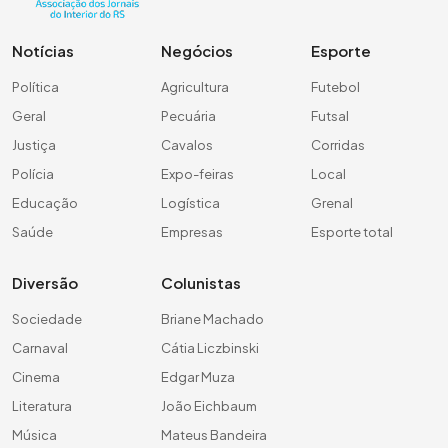
Notícias
Negócios
Esporte
Política
Agricultura
Futebol
Geral
Pecuária
Futsal
Justiça
Cavalos
Corridas
Polícia
Expo-feiras
Local
Educação
Logística
Grenal
Saúde
Empresas
Esporte total
Diversão
Colunistas
Sociedade
Briane Machado
Carnaval
Cátia Liczbinski
Cinema
Edgar Muza
Literatura
João Eichbaum
Música
Mateus Bandeira