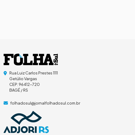
Rua Luiz Carlos Prestes 1111
Getúlio Vargas
CEP: 96412-720
BAGÉ / RS
folhadosul@jornalfolhadosul.com.br