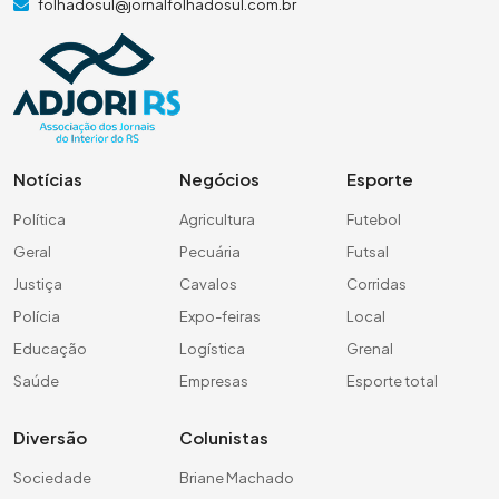
folhadosul@jornalfolhadosul.com.br
Notícias
Negócios
Esporte
Política
Agricultura
Futebol
Geral
Pecuária
Futsal
Justiça
Cavalos
Corridas
Polícia
Expo-feiras
Local
Educação
Logística
Grenal
Saúde
Empresas
Esporte total
Diversão
Colunistas
Sociedade
Briane Machado