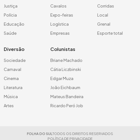
Justiça
Cavalos
Corridas
Polícia
Expo-feiras
Local
Educação
Logística
Grenal
Saúde
Empresas
Esporte total
Diversão
Colunistas
Sociedade
Briane Machado
Carnaval
Cátia Liczbinski
Cinema
Edgar Muza
Literatura
João Eichbaum
Música
Mateus Bandeira
Artes
Ricardo Peró Job
FOLHA DO SUL
TODOS OS DIREITOS RESERVADOS
POLÍTICA DE PRIVACIDADE