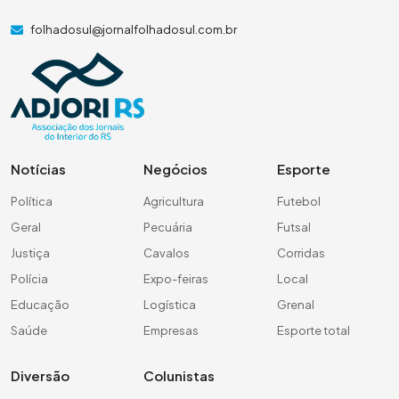
folhadosul@jornalfolhadosul.com.br
Notícias
Negócios
Esporte
Política
Agricultura
Futebol
Geral
Pecuária
Futsal
Justiça
Cavalos
Corridas
Polícia
Expo-feiras
Local
Educação
Logística
Grenal
Saúde
Empresas
Esporte total
Diversão
Colunistas