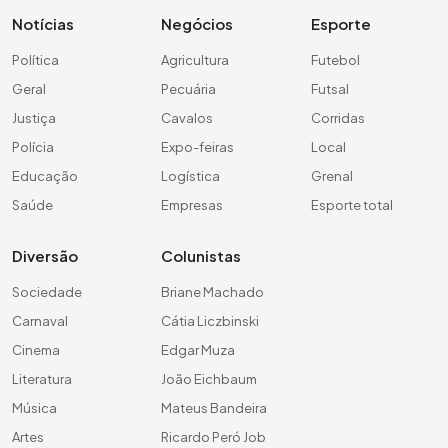
Notícias
Negócios
Esporte
Política
Agricultura
Futebol
Geral
Pecuária
Futsal
Justiça
Cavalos
Corridas
Polícia
Expo-feiras
Local
Educação
Logística
Grenal
Saúde
Empresas
Esporte total
Diversão
Colunistas
Sociedade
Briane Machado
Carnaval
Cátia Liczbinski
Cinema
Edgar Muza
Literatura
João Eichbaum
Música
Mateus Bandeira
Artes
Ricardo Peró Job