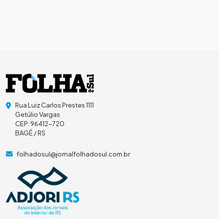
Rua Luiz Carlos Prestes 1111
Getúlio Vargas
CEP: 96412-720
BAGÉ / RS
folhadosul@jornalfolhadosul.com.br