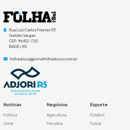
Rua Luiz Carlos Prestes 1111
Getúlio Vargas
CEP: 96412-720
BAGÉ / RS
folhadosul@jornalfolhadosul.com.br
Notícias
Negócios
Esporte
Política
Agricultura
Futebol
Geral
Pecuária
Futsal