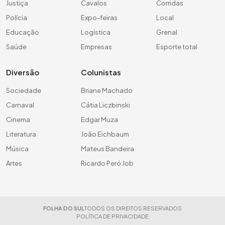
Justiça
Cavalos
Corridas
Polícia
Expo-feiras
Local
Educação
Logística
Grenal
Saúde
Empresas
Esporte total
Diversão
Colunistas
Sociedade
Briane Machado
Carnaval
Cátia Liczbinski
Cinema
Edgar Muza
Literatura
João Eichbaum
Música
Mateus Bandeira
Artes
Ricardo Peró Job
FOLHA DO SUL
TODOS OS DIREITOS RESERVADOS
POLÍTICA DE PRIVACIDADE