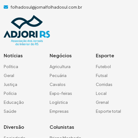
folhadosul@jornalfolhadosul.com.br
Notícias
Negócios
Esporte
Política
Agricultura
Futebol
Geral
Pecuária
Futsal
Justiça
Cavalos
Corridas
Polícia
Expo-feiras
Local
Educação
Logística
Grenal
Saúde
Empresas
Esporte total
Diversão
Colunistas
Sociedade
Briane Machado