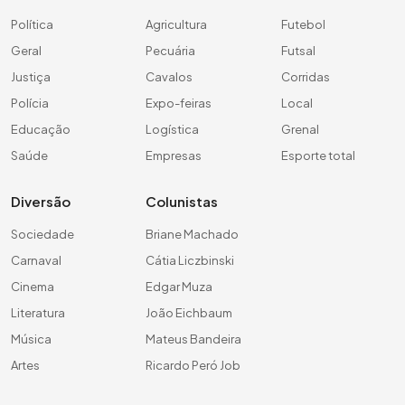
Política
Agricultura
Futebol
Geral
Pecuária
Futsal
Justiça
Cavalos
Corridas
Polícia
Expo-feiras
Local
Educação
Logística
Grenal
Saúde
Empresas
Esporte total
Diversão
Colunistas
Sociedade
Briane Machado
Carnaval
Cátia Liczbinski
Cinema
Edgar Muza
Literatura
João Eichbaum
Música
Mateus Bandeira
Artes
Ricardo Peró Job