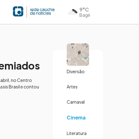
9°C
Bagé
premiados
Diversão
abril, no Centro
ssis Brasil e contou
Artes
Carnaval
Cinema
Literatura