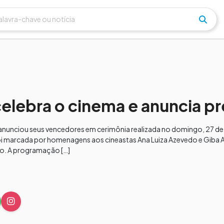
 celebra o cinema e anuncia 
a anunciou seus vencedores em cerimônia realizada no domingo, 27 de 
foi marcada por homenagens aos cineastas Ana Luiza Azevedo e Giba A
o. A programação […]