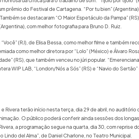
nrosa da crítica para o trabalho de som. “Tijolo por tijolo” (
 um prêmio do Festival de Cartagena. “Por tu bien” (Argentina
ar. Também se destacaram “O Maior Espetáculo da Pampa” (RS
” (Argentina), com melhor fotografia para Bruno D. Ruiz.
u “Você” (RJ), de Elisa Bessa, como melhor filme e também re
miada como melhor diretora por “Lolo” (México) e Álvaro Ro
dade” (RS), que também venceu no júri popular. “Emerencian
tera WIP LAB, “London/Nós a Sós” (RS) e “Navio do Sertão”
 Rivera terão início nesta terça, dia 29 de abril, no auditóri
imação. O público poderá conferir ainda sessões dos longa
vera, a programação segue na quarta, dia 30, com reprise do
 Lindo del Alma”, de Daniel Charlone, no Teatro Municipal.