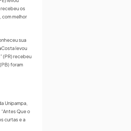
PE) levou
) recebeu os
), com melhor
conheceu sua
saCosta levou
a” (PR) recebeu
 (PB) foram
o da Unipampa,
s “Antes Que o
s curtas e a