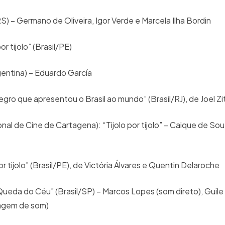
S) – Germano de Oliveira, Igor Verde e Marcela Ilha Bordin
or tijolo” (Brasil/PE)
rgentina) – Eduardo García
egro que apresentou o Brasil ao mundo” (Brasil/RJ), de Joel Z
onal de Cine de Cartagena): “Tijolo por tijolo” – Caique de So
por tijolo” (Brasil/PE), de Victória Álvares e Quentin Delaroche
ueda do Céu” (Brasil/SP) – Marcos Lopes (som direto), Guile
xagem de som)