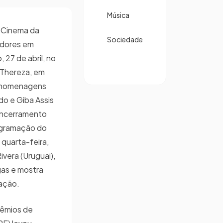
Música
e Cinema da
Sociedade
edores em
 27 de abril, no
 Thereza, em
r homenagens
do e Giba Assis
encerramento
rogramação do
 quarta-feira,
vera (Uruguai),
gas e mostra
mação.
rêmios de