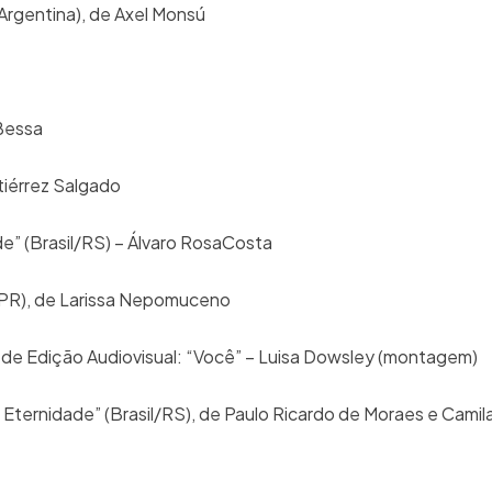
 (Argentina), de Axel Monsú
a Bessa
utiérrez Salgado
e” (Brasil/RS) – Álvaro RosaCosta
/PR), de Larissa Nepomuceno
s de Edição Audiovisual: “Você” – Luisa Dowsley (montagem)
da Eternidade” (Brasil/RS), de Paulo Ricardo de Moraes e Cam