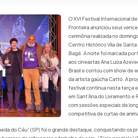
O XVI Festival Internacional d
Fronteira anunciou seus venc
cerimônia realizada no domingo,
Centro Histórico Vila de Santa
Bagé. A noite foi marcada po
aos cineastas Ana Luiza Azeve
Brasil e contou com show de 
da artista gaúcha Catto. A p
festival continua nesta terça e
em Sant’Ana do Livramento e Ri
com sessões especiais de lon
competitiva de curtas de ani
ueda do Céu” (SP) foi o grande destaque, conquistando os p