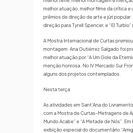
melhor filme, melhor montagem e menção ho
melhor atuação, melhor filme da crítica e
prêmios de direção de arte e júri popul
direção para Tyrell Spencer, e “El Turbio
A Mostra Internacional de Curtas premio
montagem. Ana Gutiérrez Salgado foi pre
melhor atuação por “A Um Gole da Eterni
menção honrosa. No IV Mercado Sur Fron
alguns dos projetos contemplados.
Nesta terça
As atividades em Sant’Ana do Livramento e
com a Mostra de Curtas-Metragens de An
Mundo Acabe” e “A Metade de Nós”. Em Ri
exibição especial do documentário “Amigo