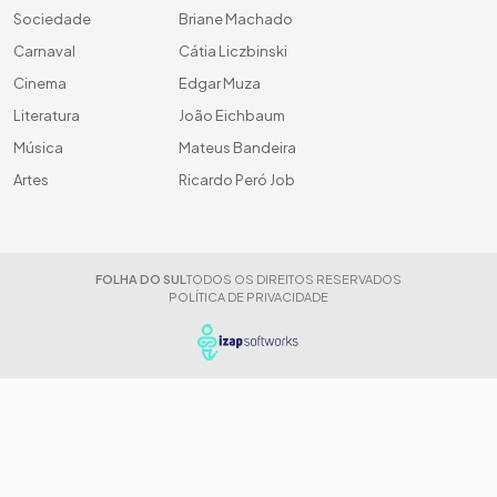
Sociedade
Briane Machado
Carnaval
Cátia Liczbinski
Cinema
Edgar Muza
Literatura
João Eichbaum
Música
Mateus Bandeira
Artes
Ricardo Peró Job
FOLHA DO SUL
TODOS OS DIREITOS RESERVADOS
POLÍTICA DE PRIVACIDADE