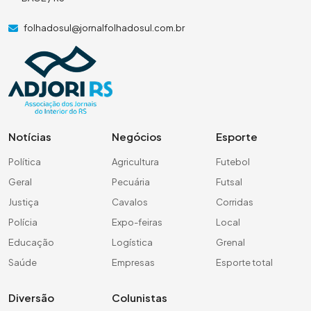
folhadosul@jornalfolhadosul.com.br
Notícias
Negócios
Esporte
Política
Agricultura
Futebol
Geral
Pecuária
Futsal
Justiça
Cavalos
Corridas
Polícia
Expo-feiras
Local
Educação
Logística
Grenal
Saúde
Empresas
Esporte total
Diversão
Colunistas