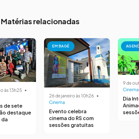
Matérias relacionadas
EM BAGÉ
AGEN
9 de ou
Cinema
ro às 13h25
•
26 de janeiro às 10h26
•
Dia In
Cinema
Anima
s de sete
Evento celebra
sessõe
são destaque
cinema do RS com
 da
sessões gratuitas