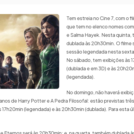
Tem estreia no Cine 7, com o fi
que tem no elenco nomes como
e Salma Hayek. Nesta quinta, 
dublada às 20h30min. O filme 
sessão legendada nesta sexta
No sábado, tem exibições às 
(dublada e em 3D) e às 20h20
(legendada).
No domingo, não haverá exibi
os de Harry Potter e A Pedra Filosofal: estão previstas trê
s 17h20min (legendada) e às 20h30min (dublada). Para esta úl
lme Eternos será às 20h30min; e, na quarta, também dublada 