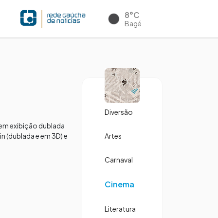
8°C
Bagé
Diversão
tem exibição dublada
n (dublada e em 3D) e
Artes
Carnaval
Cinema
Literatura