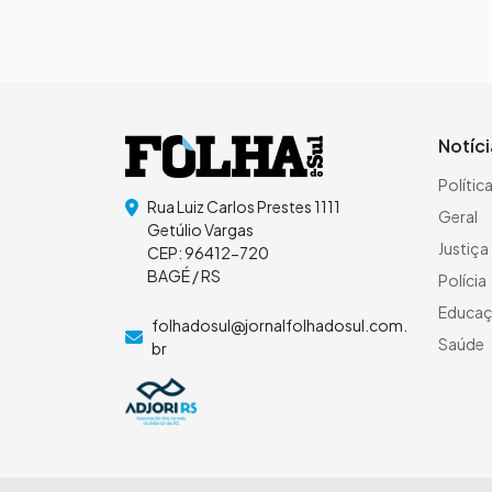
Notíc
Polític
Rua Luiz Carlos Prestes 1111
Geral
Getúlio Vargas
Justiça
CEP: 96412-720
BAGÉ / RS
Polícia
Educa
folhadosul@jornalfolhadosul.com.
Saúde
br