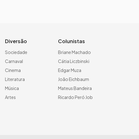
Diversão
Colunistas
Sociedade
Briane Machado
Carnaval
Cátia Liczbinski
Cinema
Edgar Muza
Literatura
João Eichbaum
Música
Mateus Bandeira
Artes
Ricardo Peró Job