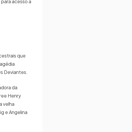
s para acesso a
cestrais que
ragédia
Os Deviantes.
adora da
yree Henry
a velha
g e Angelina
.