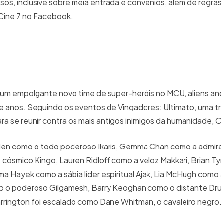
sos, inclusive sobre meia entrada e convênios, além de regra
 Cine 7 no Facebook.
 um empolgante novo time de super-heróis no MCU, aliens an
de anos. Seguindo os eventos de Vingadores: Ultimato, uma t
ara se reunir contra os mais antigos inimigos da humanidade, 
dden como o todo poderoso Ikaris, Gemma Chan como a admir
 cósmico Kingo, Lauren Ridloff como a veloz Makkari, Brian T
ma Hayek como a sábia líder espiritual Ajak, Lia McHugh como 
 o poderoso Gilgamesh, Barry Keoghan como o distante Drui
Harrington foi escalado como Dane Whitman, o cavaleiro negro