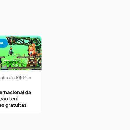
DA
tubro às 10h14
•
ternacional da
ção terá
s gratuitas