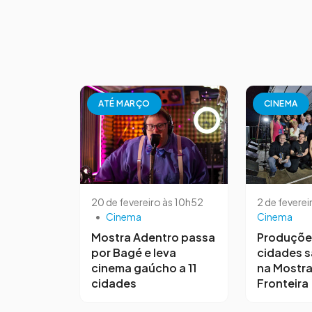
ATÉ MARÇO
CINEMA
20 de fevereiro às 10h52
2 de feverei
•
Cinema
Cinema
Mostra Adentro passa
Produçõe
por Bagé e leva
cidades 
cinema gaúcho a 11
na Mostra
cidades
Fronteira