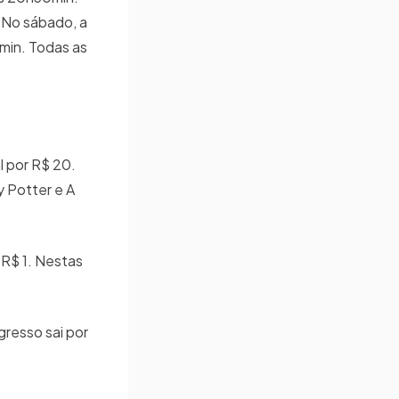
 No sábado, a
min. Todas as
l por R$ 20.
y Potter e A
 R$ 1. Nestas
gresso sai por