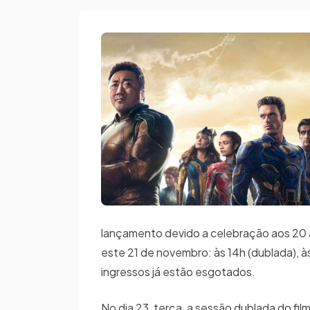
lançamento devido a celebração aos 20 an
este 21 de novembro: às 14h (dublada), à
ingressos já estão esgotados.
No dia 23, terça, a sessão dublada do fi