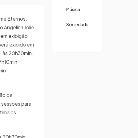
Música
lme Eternos,
Sociedade
 Angelina Jolie
tem exibição
será exibido em
, às 20h30min.
17h10min
min
ção de
s sessões para
tima os
às 20h30min.