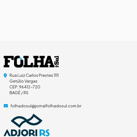
Rua Luiz Carlos Prestes 1111
Getúlio Vargas
CEP: 96412-720
BAGÉ / RS
folhadosul@jornalfolhadosul.com.br