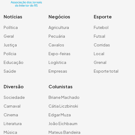
Notícias
Negócios
Esporte
Política
Agricultura
Futebol
Geral
Pecuária
Futsal
Justiça
Cavalos
Corridas
Polícia
Expo-feiras
Local
Educação
Logística
Grenal
Saúde
Empresas
Esporte total
Diversão
Colunistas
Sociedade
Briane Machado
Carnaval
Cátia Liczbinski
Cinema
Edgar Muza
Literatura
João Eichbaum
Música
Mateus Bandeira