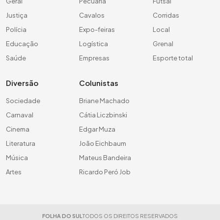
Geral
Pecuária
Futsal
Justiça
Cavalos
Corridas
Polícia
Expo-feiras
Local
Educação
Logística
Grenal
Saúde
Empresas
Esporte total
Diversão
Colunistas
Sociedade
Briane Machado
Carnaval
Cátia Liczbinski
Cinema
Edgar Muza
Literatura
João Eichbaum
Música
Mateus Bandeira
Artes
Ricardo Peró Job
FOLHA DO SUL
TODOS OS DIREITOS RESERVADOS