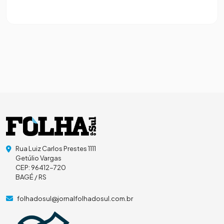
Rua Luiz Carlos Prestes 1111
Getúlio Vargas
CEP: 96412-720
BAGÉ / RS
folhadosul@jornalfolhadosul.com.br