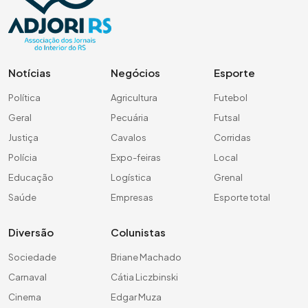
Notícias
Negócios
Esporte
Política
Agricultura
Futebol
Geral
Pecuária
Futsal
Justiça
Cavalos
Corridas
Polícia
Expo-feiras
Local
Educação
Logística
Grenal
Saúde
Empresas
Esporte total
Diversão
Colunistas
Sociedade
Briane Machado
Carnaval
Cátia Liczbinski
Cinema
Edgar Muza