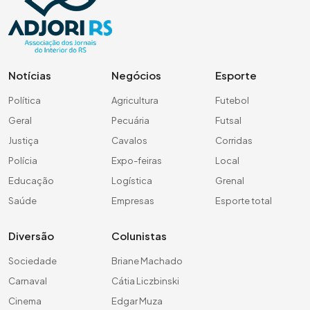
Notícias
Negócios
Esporte
Política
Agricultura
Futebol
Geral
Pecuária
Futsal
Justiça
Cavalos
Corridas
Polícia
Expo-feiras
Local
Educação
Logística
Grenal
Saúde
Empresas
Esporte total
Diversão
Colunistas
Sociedade
Briane Machado
Carnaval
Cátia Liczbinski
Cinema
Edgar Muza