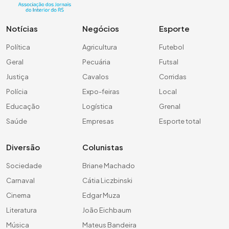
Notícias
Negócios
Esporte
Política
Agricultura
Futebol
Geral
Pecuária
Futsal
Justiça
Cavalos
Corridas
Polícia
Expo-feiras
Local
Educação
Logística
Grenal
Saúde
Empresas
Esporte total
Diversão
Colunistas
Sociedade
Briane Machado
Carnaval
Cátia Liczbinski
Cinema
Edgar Muza
Literatura
João Eichbaum
Música
Mateus Bandeira