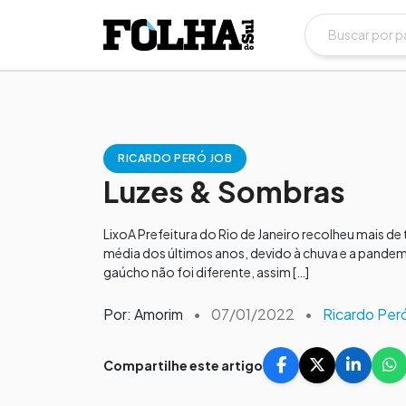
RICARDO PERÓ JOB
Luzes & Sombras
LixoA Prefeitura do Rio de Janeiro recolheu mais de
média dos últimos anos, devido à chuva e a pandem
gaúcho não foi diferente, assim […]
Por: Amorim
•
07/01/2022
•
Ricardo Per
Compartilhe este artigo