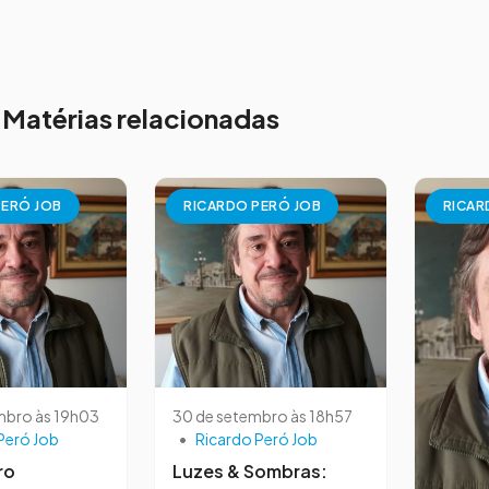
Matérias relacionadas
PERÓ JOB
RICARDO PERÓ JOB
RICAR
mbro às 19h03
30 de setembro às 18h57
Peró Job
•
Ricardo Peró Job
ro
Luzes & Sombras: