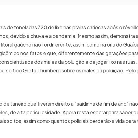
is de toneladas 320 de lixo nas praias cariocas após o réveill
os, devido à chuva e a pandemia. Mesmo assim, demonstra a
itoral gaúcho não foi diferente, assim como na orla do Guaíb
ragicômico nos fatos é que, diferentemente das gerações pas
onscientizada dos males da poluição e de jogar lixo nas ruas
iscurso tipo Greta Thumberg sobre os males da poluição. Pelo j
de Janeiro que tiveram direito a “saidinha de fim de ano” não
eles, de alta periculosidade. Agora resta esperar para saber 
is soltos, assim como quantos policiais perderão a vida para 