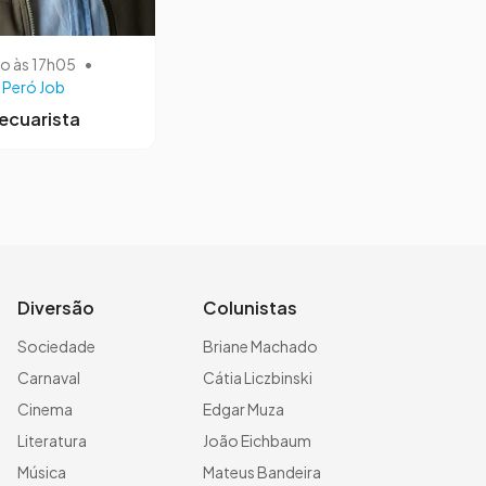
ho às 17h05
•
 Peró Job
ecuarista
Diversão
Colunistas
Sociedade
Briane Machado
Carnaval
Cátia Liczbinski
Cinema
Edgar Muza
Literatura
João Eichbaum
Música
Mateus Bandeira