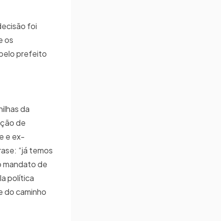
decisão foi
e os
pelo prefeito
nilhas da
ação de
e e ex-
frase: “já temos
vo mandato de
a política
te do caminho