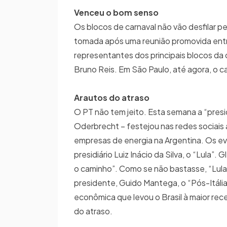
Venceu o bom senso
Os blocos de carnaval não vão desfilar pe
tomada após uma reunião promovida entre 
representantes dos principais blocos da 
Bruno Reis. Em São Paulo, até agora, o c
Arautos do atraso
O PT não tem jeito. Esta semana a “presid
Oderbrecht – festejou nas redes sociais
empresas de energia na Argentina. Os e
presidiário Luiz Inácio da Silva, o “Lula”
o caminho”. Como se não bastasse, “Lul
presidente, Guido Mantega, o “Pós-Itália
econômica que levou o Brasil à maior rec
do atraso.