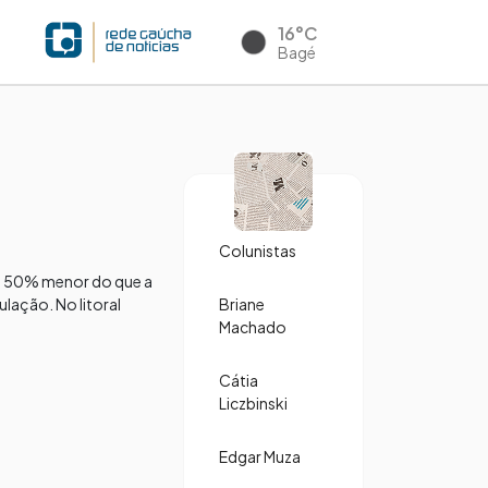
16°C
Bagé
Colunistas
foi 50% menor do que a
lação. No litoral
Briane
Machado
Cátia
Liczbinski
Edgar Muza