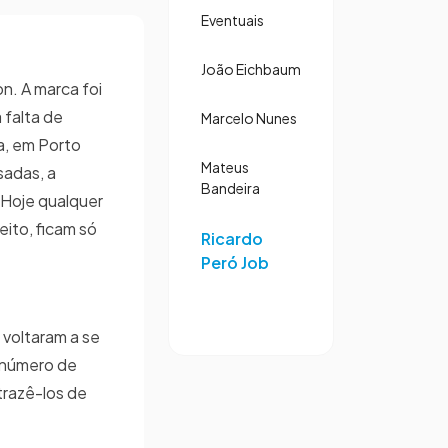
Eventuais
João Eichbaum
on. A marca foi
 falta de
Marcelo Nunes
a, em Porto
Mateus
sadas, a
Bandeira
. Hoje qualquer
eito, ficam só
Ricardo
Peró Job
 voltaram a se
o número de
trazê-los de