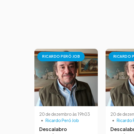
RICARDO PERÓ JOB
RICARDO 
20 de dezembro às 19h03
20 de deze
•
Ricardo Peró Job
•
Ricardo 
Descalabro
Descalab