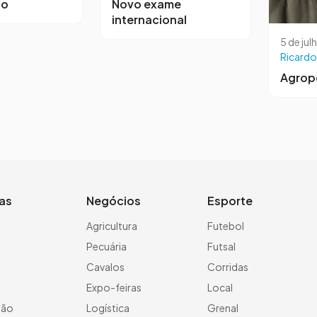
co
Novo exame
internacional
5 de jul
Ricardo
Agrop
ias
Negócios
Esporte
a
Agricultura
Futebol
Pecuária
Futsal
Cavalos
Corridas
Expo-feiras
Local
ção
Logística
Grenal