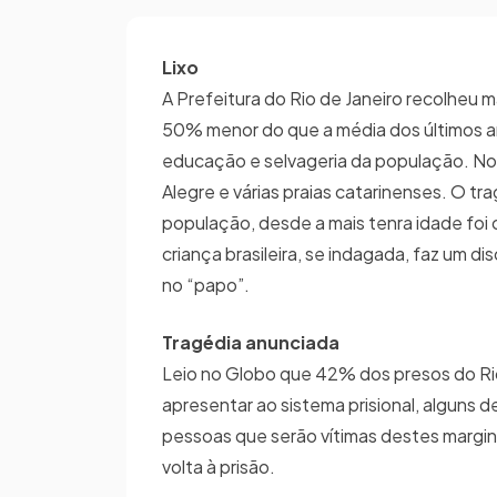
Lixo
A Prefeitura do Rio de Janeiro recolheu ma
50% menor do que a média dos últimos an
educação e selvageria da população. No l
Alegre e várias praias catarinenses. O t
população, desde a mais tenra idade foi c
criança brasileira, se indagada, faz um d
no “papo”.
Tragédia anunciada
Leio no Globo que 42% dos presos do Rio 
apresentar ao sistema prisional, alguns d
pessoas que serão vítimas destes margina
volta à prisão.