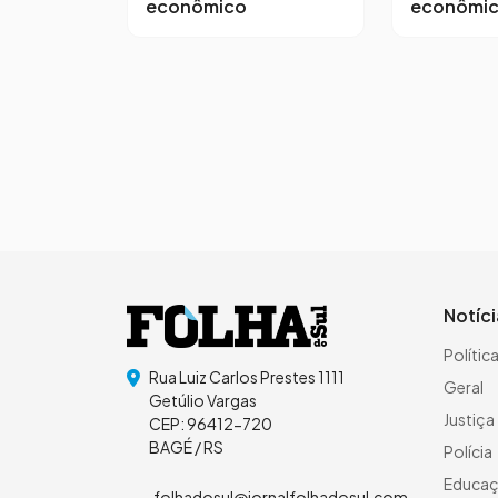
econômico
econômi
Notíc
Polític
Rua Luiz Carlos Prestes 1111
Geral
Getúlio Vargas
Justiça
CEP: 96412-720
BAGÉ / RS
Polícia
Educa
folhadosul@jornalfolhadosul.com.