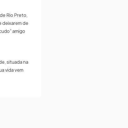
de Rio Preto,
ue deixarem de
acudo” amigo
de, situada na
ua vida vem