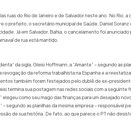
las ruas do Rio de Janeiro e de Salvador neste ano. No Rio, a 
o prefeito, o secretário municipal de Saúde, Daniel Soranz 
cidade. Já em Salvador, Bahia, o cancelamento foi anunciado 
arnaval de rua está mantido.
enta” da sigla, Gleisi Hoffmann, a “Amante” – segundo as pla
 a revogação da reforma trabalhista na Espanha e a reestatiz
ventos também foram festejados pelo dublê de ex-president
. Gleisi termina sua postagem nas redes sociais com a seguinte 
a” elegeu como seu mago das finanças para um desejado no
” – segundo as planilhas da mesma empresa – responsável pel
essão de sua história. De fato, ao que parece o PT não desis