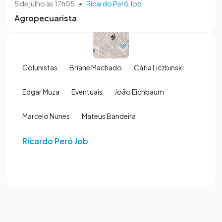
5 de julho às 17h05
•
Ricardo Peró Job
Agropecuarista
Colunistas
Briane Machado
Cátia Liczbinski
Edgar Muza
Eventuais
João Eichbaum
Marcelo Nunes
Mateus Bandeira
Ricardo Peró Job