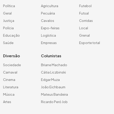
Política
Agricultura
Futebol
Geral
Pecuária
Futsal
Justiça
Cavalos
Corridas
Polícia
Expo-feiras
Local
Educação
Logística
Grenal
Saúde
Empresas
Esporte total
Diversão
Colunistas
Sociedade
Briane Machado
Carnaval
Cátia Liczbinski
Cinema
Edgar Muza
Literatura
João Eichbaum
Música
Mateus Bandeira
Artes
Ricardo Peró Job