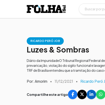
RICARDO PERÓ JOB
Luzes & Sombras
Diário da ImpunidadeO Tribunal Regional Federal 
prevaricação, violação do sigilo funcional e lavag
TRF de Brasília entendeu que a tramitação do caso é
Por: Amorim
•
11/12/2021
•
Ricardo Peró 
Compartilhe este artigo