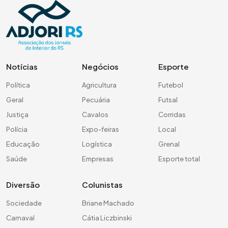
Notícias
Negócios
Esporte
Política
Agricultura
Futebol
Geral
Pecuária
Futsal
Justiça
Cavalos
Corridas
Polícia
Expo-feiras
Local
Educação
Logística
Grenal
Saúde
Empresas
Esporte total
Diversão
Colunistas
Sociedade
Briane Machado
Carnaval
Cátia Liczbinski