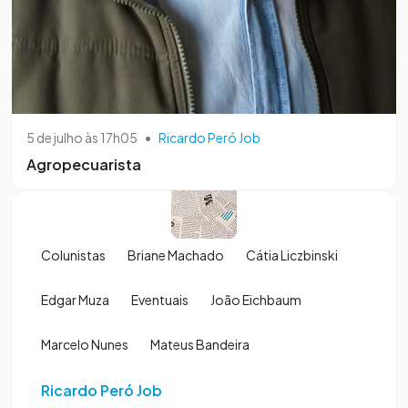
5 de julho às 17h05
•
Ricardo Peró Job
Agropecuarista
Colunistas
Briane Machado
Cátia Liczbinski
Edgar Muza
Eventuais
João Eichbaum
Marcelo Nunes
Mateus Bandeira
Ricardo Peró Job