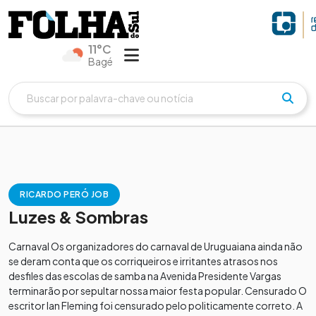
11°C
Bagé
RICARDO PERÓ JOB
Luzes & Sombras
Carnaval Os organizadores do carnaval de Uruguaiana ainda não
se deram conta que os corriqueiros e irritantes atrasos nos
desfiles das escolas de samba na Avenida Presidente Vargas
terminarão por sepultar nossa maior festa popular. Censurado O
escritor Ian Fleming foi censurado pelo politicamente correto. A