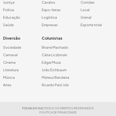
Justiça
Cavalos
Corridas
Polícia
Expo-feiras
Local
Educação
Logística
Grenal
Saúde
Empresas
Esporte total
Diversão
Colunistas
Sociedade
Briane Machado
Carnaval
Cátia Liczbinski
Cinema
Edgar Muza
Literatura
João Eichbaum
Música
Mateus Bandeira
Artes
Ricardo Peró Job
FOLHA DO SUL
TODOS OS DIREITOS RESERVADOS
POLÍTICA DE PRIVACIDADE