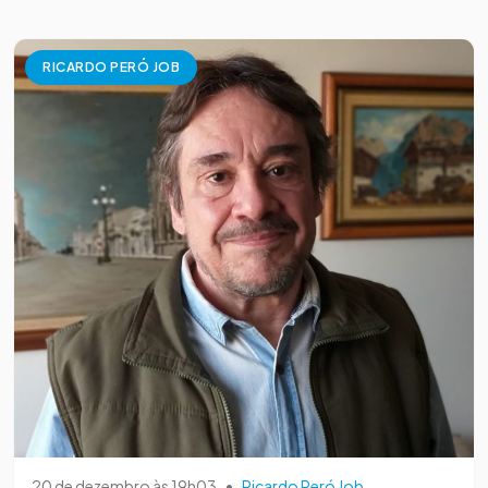
RICARDO PERÓ JOB
20 de dezembro às 19h03
•
Ricardo Peró Job