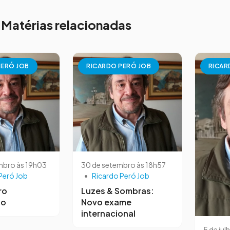
Matérias relacionadas
PERÓ JOB
RICARDO PERÓ JOB
RICAR
mbro às 19h03
30 de setembro às 18h57
Peró Job
•
Ricardo Peró Job
ro
Luzes & Sombras:
co
Novo exame
internacional
5 de jul