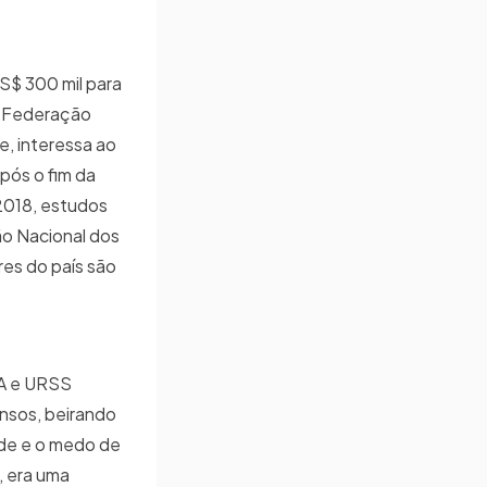
S$ 300 mil para
 a Federação
e, interessa ao
pós o fim da
 2018, estudos
o Nacional dos
res do país são
UA e URSS
nsos, beirando
ade e o medo de
, era uma