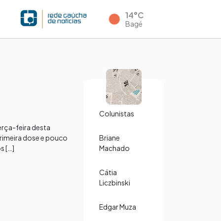
14°C
Bagé
Colunistas
erça-feira desta
rimeira dose e pouco
Briane
s […]
Machado
Cátia
Liczbinski
Edgar Muza