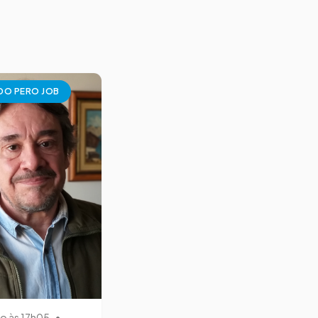
DO PERO JOB
ho às 17h05
•