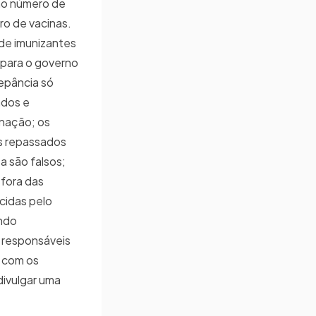
 no número de
o de vacinas.
e imunizantes
 para o governo
repância só
ados e
inação; os
s repassados
a são falsos;
 fora das
cidas pelo
ando
 responsáveis
 com os
divulgar uma