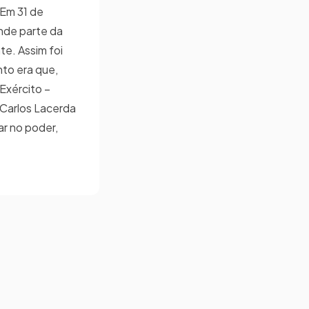
 Em 31 de
ande parte da
te. Assim foi
nto era que,
Exército –
m Carlos Lacerda
ar no poder,