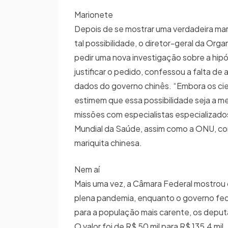
Marionete
Depois de se mostrar uma verdadeira ma
tal possibilidade, o diretor-geral da O
pedir uma nova investigação sobre a hipó
justificar o pedido, confessou a falta d
dados do governo chinês. “Embora os cien
estimem que essa possibilidade seja a m
missões com especialistas especializados
Mundial da Saúde, assim como a ONU, co
mariquita chinesa.
Nem aí
Mais uma vez, a Câmara Federal mostrou 
plena pandemia, enquanto o governo fede
para a população mais carente, os depu
O valor foi de R$ 50 mil para R$ 135,4 mil.