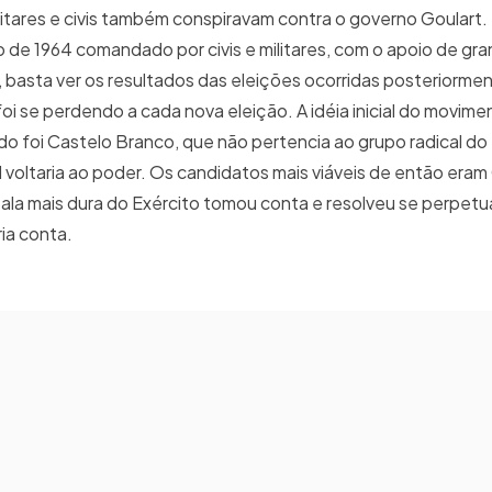
ilitares e civis também conspiravam contra o governo Goulart.
 de 1964 comandado por civis e militares, com o apoio de gr
l, basta ver os resultados das eleições ocorridas posteriormen
foi se perdendo a cada nova eleição. A idéia inicial do movime
do foi Castelo Branco, que não pertencia ao grupo radical do 
il voltaria ao poder. Os candidatos mais viáveis de então era
 ala mais dura do Exército tomou conta e resolveu se perpetu
ria conta.