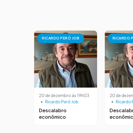
RICARDO PERÓ JOB
RICARDO 
20 de dezembro às 19h03
20 de deze
•
Ricardo Peró Job
•
Ricardo 
Descalabro
Descalab
econômico
econômi