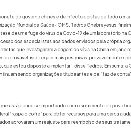
rionete do governo chinês e de infectologistas de todo o m
rganização Mundial da Saúde- OMS, Tedros Ghebreyesus, final
tese de uma fuga do vírus da Covid-19 de um laboratório na C
e acesso dos especialistas aos dados enviados pela própria or
tistas que investigaram a origem do vírus na China em janeiro
enos provável, isso requer mais pesquisas, provavelmente co
, que estou disposto a implantar”, disse Tedros. Em suma, a
ntinuam sendo organizações titubeantes e de “faz de conta”
que está pouco se importando com o sofrimento do povo bras
ral “raspa o cofre” para obter recursos para uma parca ajud
tados aprovaram um reajuste para reembolso de seus tratam