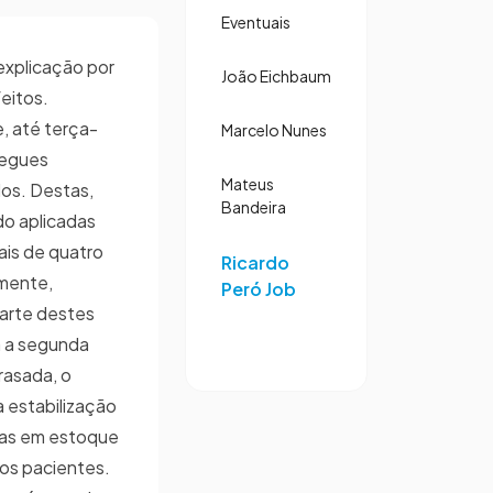
Eventuais
explicação por
João Eichbaum
eitos.
, até terça-
Marcelo Nunes
regues
Mateus
os. Destas,
Bandeira
do aplicadas
ais de quatro
Ricardo
mente,
Peró Job
arte destes
a a segunda
rasada, o
a estabilização
nas em estoque
os pacientes.