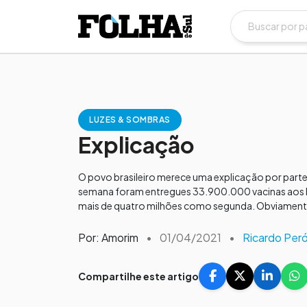
LUZES & SOMBRAS
Explicação
O povo brasileiro merece uma explicação por parte
semana foram entregues 33.900.000 vacinas aos E
mais de quatro milhões como segunda. Obviamente,
Por: Amorim
•
01/04/2021
•
Ricardo Peró
Compartilhe este artigo