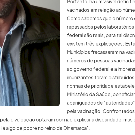
Portanto, há um visível déficit
vacinados em relação ao númer
Como sabemos que o número d
repassados pelos laboratórios
federal são reais, para tal disc
existem três explicações: Est
Municípios fracassaram na vac
números de pessoas vacinada
ao governo federal e a imprens
imunizantes foram distribuídos
normas de prioridade estabele
Ministério da Saúde, benefici
apaniguados de “autoridades”
pela vacinação. Confrontados
ela divulgação optaram por não explicar a disparidade, mas 
Há algo de podre no reino da Dinamarca”.