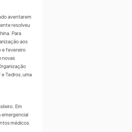
undo aventarem
mente resolveu
hina. Para
ganização aos
 e fevereiro
m novas
 Organização
 e Tedros, uma
ileiro. Em
a emergencial
entos médicos.