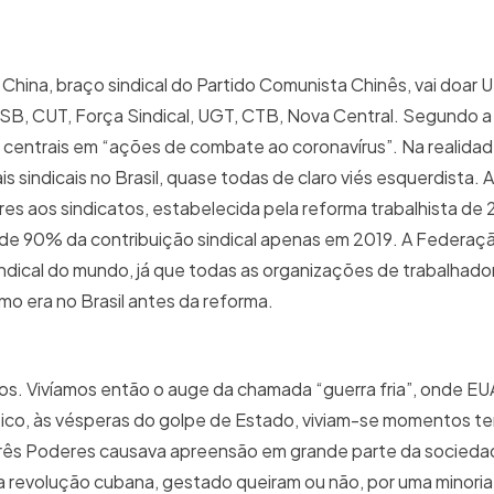
hina, braço sindical do Partido Comunista Chinês, vai doar U
sas CSB, CUT, Força Sindical, UGT, CTB, Nova Central. Segundo
s centrais em “ações de combate ao coronavírus”. Na realidad
sindicais no Brasil, quase todas de claro viés esquerdista. A
es aos sindicatos, estabelecida pela reforma trabalhista de
e 90% da contribuição sindical apenas em 2019. A Federaçã
indical do mundo, já que todas as organizações de trabalhado
mo era no Brasil antes da reforma.
anos. Vivíamos então o auge da chamada “guerra fria”, onde E
ico, às vésperas do golpe de Estado, viviam-se momentos te
s três Poderes causava apreensão em grande parte da socied
na revolução cubana, gestado queiram ou não, por uma minoria