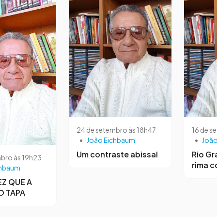
24 de setembro às 18h47
16 de s
•
João Eichbaum
•
João
Um contraste abissal
Rio Gr
bro às 19h23
rima c
chbaum
Z QUE A
O TAPA