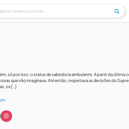
guém, só por isso, o status de sabedoria ambulante. A partir da últim
 coisas que não imaginava. Até então, respeitava as decisões do Sup
s, os […]
aum