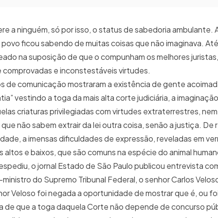
ere a ninguém, só por isso, o status de sabedoria ambulante. A
o povo ficou sabendo de muitas coisas que não imaginava. At
ado na suposição de que o compunham os melhores juristas,
 comprovadas e inconstestáveis virtudes.
os de comunicação mostraram a existência de gente acoimad
tia” vestindo a toga da mais alta corte judiciária, a imagina
uelas criaturas privilegiadas com virtudes extraterrestres, ne
e não sabem extrair da lei outra coisa, senão a justiça. De
edade, a imensas dificuldades de expressão, reveladas em ve
s altos e baixos, que são comuns na espécie do animal human
spediu, o jornal Estado de São Paulo publicou entrevista c
x-ministro do Supremo Tribunal Federal, o senhor Carlos Velos
or Veloso foi negada a oportunidade de mostrar que é, ou foi
ida de que a toga daquela Corte não depende de concurso púb