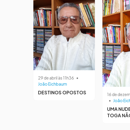
29 de abril às 11h36
•
João Eichbaum
DESTINOS OPOSTOS
16 de dezem
•
João Ei
UMA NUDE
TOGA NÃ