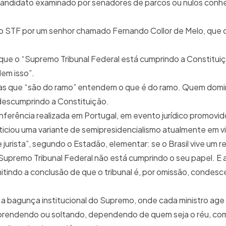
candidato examinado por senadores de parcos ou nulos con
o do STF por um senhor chamado Fernando Collor de Melo, que
 que o “Supremo Tribunal Federal está cumprindo a Constitui
em isso”.
as que “são do ramo” entendem o que é do ramo. Quem domi
descumprindo a Constituição.
rência realizada em Portugal, em evento jurídico promovido
oticiou uma variante de semipresidencialismo atualmente em vi
e jurista”, segundo o Estadão, elementar: se o Brasil vive um 
Supremo Tribunal Federal não está cumprindo o seu papel. E 
mitindo a conclusão de que o tribunal é, por omissão, conde
a bagunça institucional do Supremo, onde cada ministro ag
, prendendo ou soltando, dependendo de quem seja o réu, co