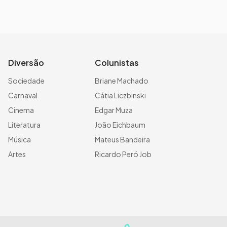
Diversão
Colunistas
Sociedade
Briane Machado
Carnaval
Cátia Liczbinski
Cinema
Edgar Muza
Literatura
João Eichbaum
Música
Mateus Bandeira
Artes
Ricardo Peró Job