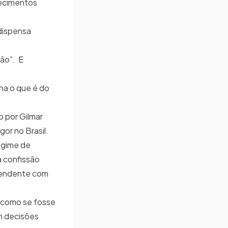
hecimentos
 dispensa
ção”. E
na o que é do
 por Gilmar
gor no Brasil.
regime de
a confissão
scendente com
e como se fosse
m decisões