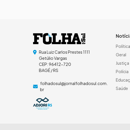
Notíc
Polític
Rua Luiz Carlos Prestes 1111
Geral
Getúlio Vargas
Justiça
CEP: 96412-720
BAGÉ / RS
Polícia
Educa
folhadosul@jornalfolhadosul.com.
Saúde
br