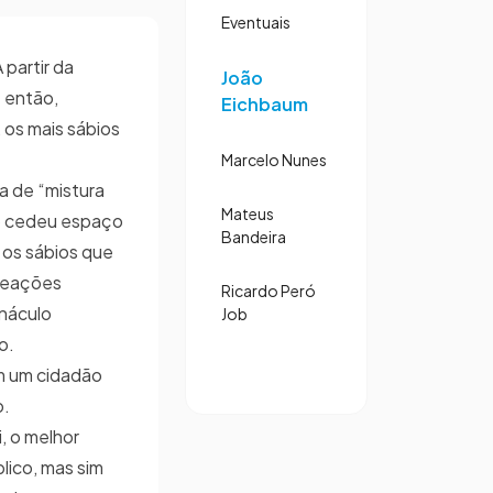
Eventuais
 partir da
João
é então,
Eichbaum
 os mais sábios
Marcelo Nunes
a de “mistura
Mateus
ção cedeu espaço
Bandeira
m os sábios que
 reações
Ricardo Peró
rnáculo
Job
o.
om um cidadão
o.
, o melhor
lico, mas sim