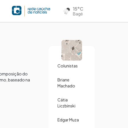
15°C
Bagé
Colunistas
a composição do
remo, baseado na
Briane
Machado
Cátia
Liczbinski
Edgar Muza