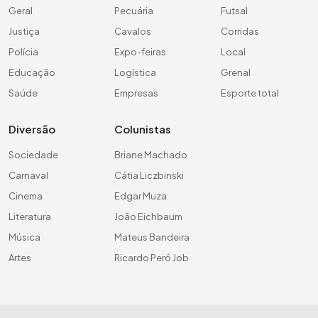
Geral
Pecuária
Futsal
Justiça
Cavalos
Corridas
Polícia
Expo-feiras
Local
Educação
Logística
Grenal
Saúde
Empresas
Esporte total
Diversão
Colunistas
Sociedade
Briane Machado
Carnaval
Cátia Liczbinski
Cinema
Edgar Muza
Literatura
João Eichbaum
Música
Mateus Bandeira
Artes
Ricardo Peró Job