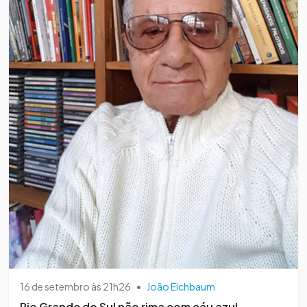
16 de setembro às 21h26
•
João Eichbaum
Rio Grande do Sul não rima com céu azul