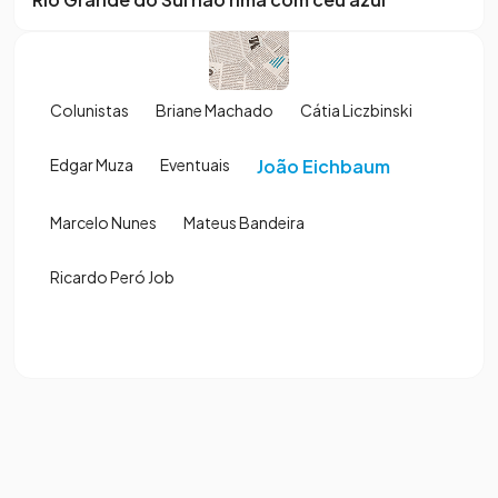
Colunistas
Briane Machado
Cátia Liczbinski
Edgar Muza
Eventuais
João Eichbaum
Marcelo Nunes
Mateus Bandeira
Ricardo Peró Job