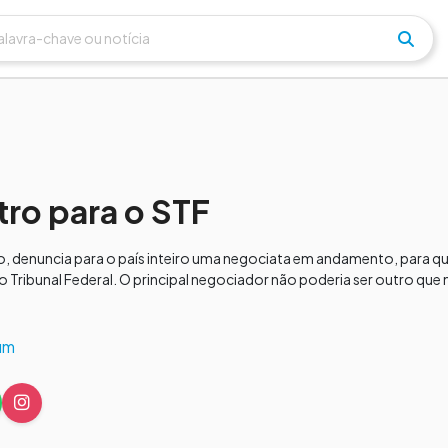
ro para o STF
lo, denuncia para o país inteiro uma negociata em andamento, para q
mo Tribunal Federal. O principal negociador não poderia ser outro que
um