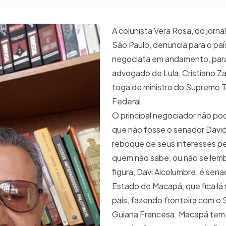
A colunista Vera Rosa, do jorna
São Paulo, denuncia para o paí
negociata em andamento, par
advogado de Lula, Cristiano Zan
toga de ministro do Supremo T
Federal.
O principal negociador não pod
que não fosse o senador David
reboque de seus interesses pe
quem não sabe, ou não se lem
figura, Davi Alcolumbre, é sena
Estado de Macapá, que fica lá
país, fazendo fronteira com o 
Guiana Francesa. Macapá tem