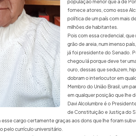
população menor que a de Por
fornece atores, como esse Alc
política de um país com mais 
milhões de habitantes.
Pois com essa credencial, que
grão de areia, num imenso país
já foi presidente do Senado. Pe
chegou lá porque deve ter uma
ouro, dessas que seduzem, hi
dobram o interlocutor em qual
Membro do União Brasil, um pa
em qualquer posição que lhe d
Davi Alcolumbre é o President
de Constituição e Justiça do 
pa esse cargo certamente graças aos dons que lhe foram sub
 pelo currículo universitário.