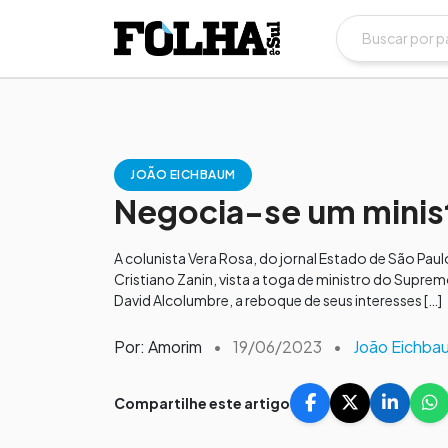
JOÃO EICHBAUM
Negocia-se um minist
A colunista Vera Rosa, do jornal Estado de São Pau
Cristiano Zanin, vista a toga de ministro do Supre
David Alcolumbre, a reboque de seus interesses […]
Por: Amorim
•
19/06/2023
•
João Eichba
Compartilhe este artigo