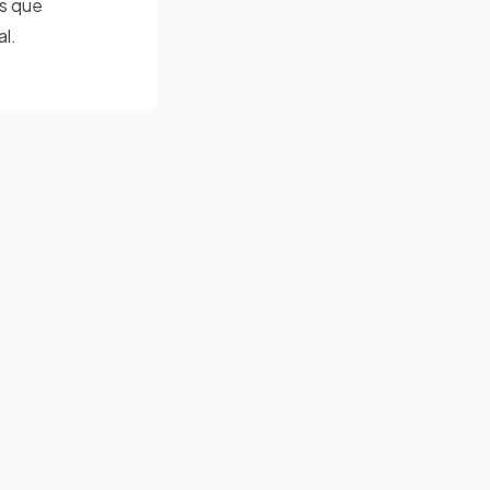
os que
l.