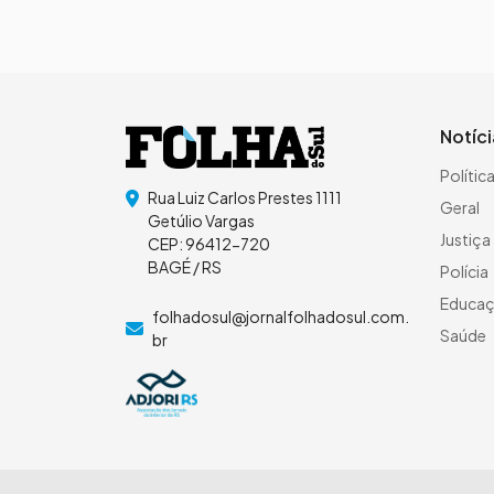
Notíc
Polític
Rua Luiz Carlos Prestes 1111
Geral
Getúlio Vargas
Justiça
CEP: 96412-720
BAGÉ / RS
Polícia
Educa
folhadosul@jornalfolhadosul.com.
Saúde
br