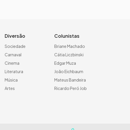
Diversão
Colunistas
Sociedade
Briane Machado
Carnaval
Cátia Liczbinski
Cinema
Edgar Muza
Literatura
João Eichbaum
Música
Mateus Bandeira
Artes
Ricardo Peró Job