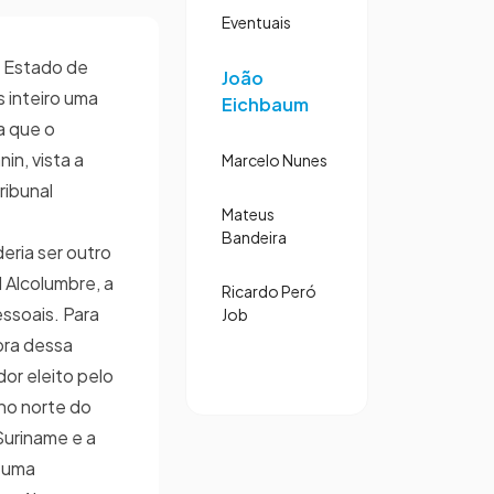
Eventuais
l Estado de
João
s inteiro uma
Eichbaum
a que o
in, vista a
Marcelo Nunes
ribunal
Mateus
Bandeira
eria ser outro
 Alcolumbre, a
Ricardo Peró
ssoais. Para
Job
bra dessa
dor eleito pelo
 no norte do
Suriname e a
 uma