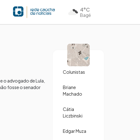
4°C
Bagé
Colunistas
ue o advogado de Lula,
 não fosse o senador
Briane
Machado
Cátia
Liczbinski
Edgar Muza