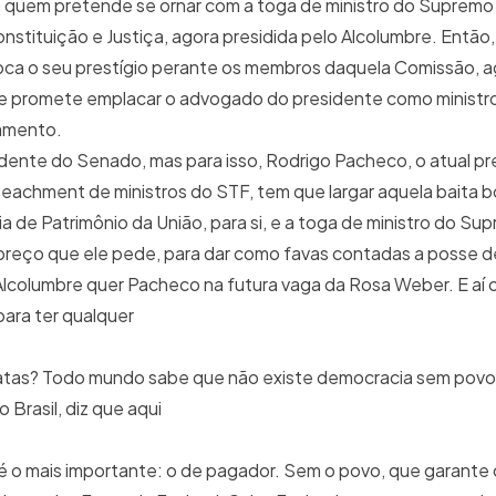
a quem pretende se ornar com a toga de ministro do Supremo 
nstituição e Justiça, agora presidida pelo Alcolumbre. Então, 
 o seu prestígio perante os membros daquela Comissão, ag
Ele promete emplacar o advogado do presidente como ministr
hamento.
idente do Senado, mas para isso, Rodrigo Pacheco, o atual pr
achment de ministros do STF, tem que largar aquela baita b
ia de Patrimônio da União, para si, e a toga de ministro do Su
preço que ele pede, para dar como favas contadas a posse de
Alcolumbre quer Pacheco na futura vaga da Rosa Weber. E aí o
para ter qualquer
atas? Todo mundo sabe que não existe democracia sem povo,
Brasil, diz que aqui
é o mais importante: o de pagador. Sem o povo, que garante 