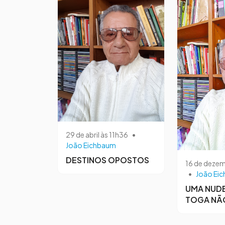
29 de abril às 11h36
•
João Eichbaum
DESTINOS OPOSTOS
16 de dezem
•
João Ei
UMA NUDE
TOGA NÃ