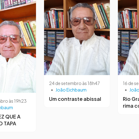
24 de setembro às 18h47
16 de s
•
João Eichbaum
•
João
Um contraste abissal
Rio Gr
bro às 19h23
rima c
chbaum
Z QUE A
O TAPA