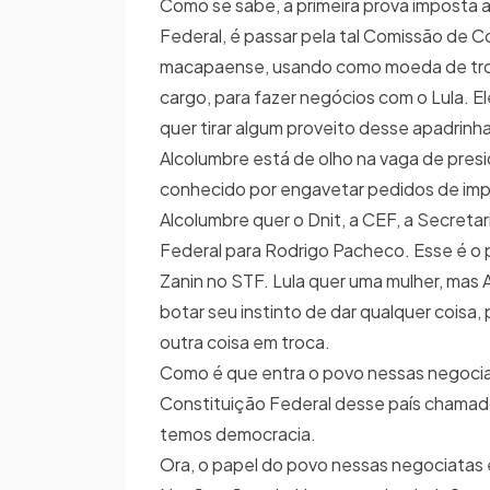
Como se sabe, a primeira prova imposta 
Federal, é passar pela tal Comissão de Co
macapaense, usando como moeda de troca
cargo, para fazer negócios com o Lula. 
quer tirar algum proveito desse apadrin
Alcolumbre está de olho na vaga de pres
conhecido por engavetar pedidos de impe
Alcolumbre quer o Dnit, a CEF, a Secretar
Federal para Rodrigo Pacheco. Esse é o 
Zanin no STF. Lula quer uma mulher, mas 
botar seu instinto de dar qualquer coisa, 
outra coisa em troca.
Como é que entra o povo nessas negoci
Constituição Federal desse país chamado 
temos democracia.
Ora, o papel do povo nessas negociatas 