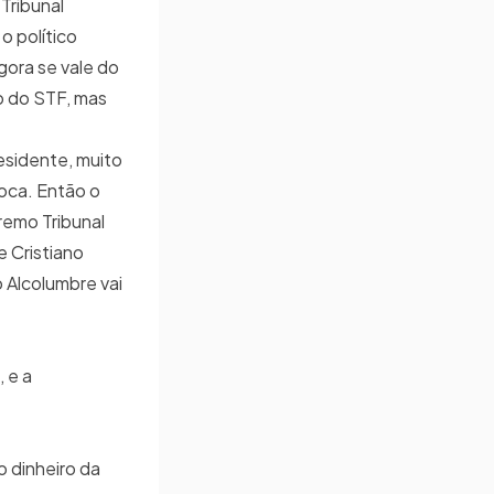
Tribunal
o político
ora se vale do
o do STF, mas
esidente, muito
oca. Então o
premo Tribunal
 Cristiano
 Alcolumbre vai
 e a
o dinheiro da