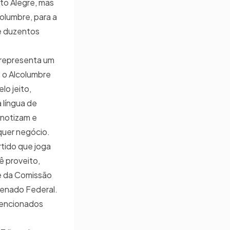
to Alegre, mas
olumbre, para a
de duzentos
 representa um
, o Alcolumbre
lo jeito,
 língua de
pnotizam e
quer negócio.
rtido que joga
ê proveito,
e da Comissão
Senado Federal.
vencionados