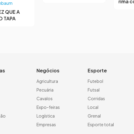
rima c
chbaum
Z QUE A
O TAPA
ias
Negócios
Esporte
a
Agricultura
Futebol
Pecuária
Futsal
Cavalos
Corridas
Expo-feiras
Local
ção
Logística
Grenal
Empresas
Esporte total