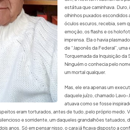
estátua que caminhava. Duro, i
olhinhos puxados escondidos 
óculos escuros, recebia, sem q
emoção, os flashs e os holofo
imprensa. Ela o havia plasmad
de “Japonês da Federal”, uma
Torquemada da Inquisição da S
Ninguém o conhecia pelo nom
um mortal qualquer.
Mas, ele era apenas um execut
daquele juízo, chamado Lavo-J
atuava como se fosse inspirad
uspeitos eram torturados, antes de tudo, pelo próprio medo. 
silencioso e sorridente, um daqueles grandalhões tatuados, 
ois anos. Só em pensar nisso, o cara já ficava disposto a con