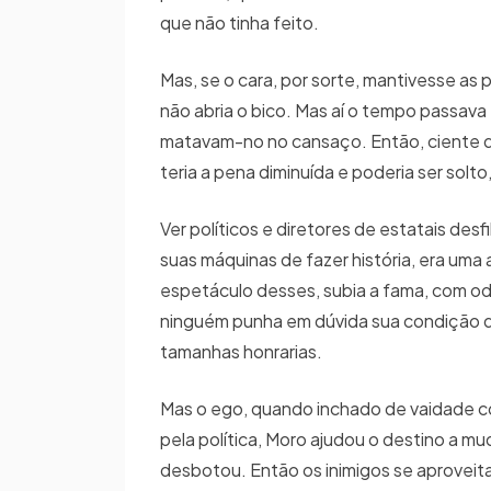
que não tinha feito.
Mas, se o cara, por sorte, mantivesse as
não abria o bico. Mas aí o tempo passava
matavam-no no cansaço. Então, ciente de
teria a pena diminuída e poderia ser solt
Ver políticos e diretores de estatais des
suas máquinas de fazer história, era uma
espetáculo desses, subia a fama, com odo
ninguém punha em dúvida sua condição de 
tamanhas honrarias.
Mas o ego, quando inchado de vaidade co
pela política, Moro ajudou o destino a m
desbotou. Então os inimigos se aproveit