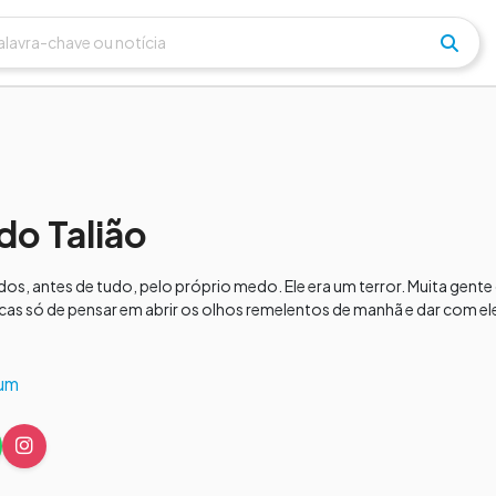
do Talião
os, antes de tudo, pelo próprio medo. Ele era um terror. Muita gente
cas só de pensar em abrir os olhos remelentos de manhã e dar com el
aum