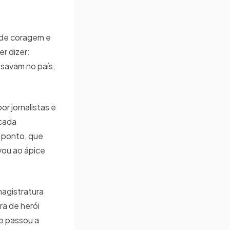
o de coragem e
r dizer:
savam no país,
r jornalistas e
 cada
l ponto, que
vou ao ápice
magistratura
ra de herói
to passou a