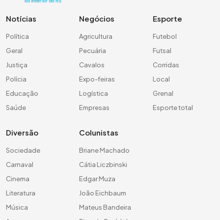
Notícias
Negócios
Esporte
Política
Agricultura
Futebol
Geral
Pecuária
Futsal
Justiça
Cavalos
Corridas
Polícia
Expo-feiras
Local
Educação
Logística
Grenal
Saúde
Empresas
Esporte total
Diversão
Colunistas
Sociedade
Briane Machado
Carnaval
Cátia Liczbinski
Cinema
Edgar Muza
Literatura
João Eichbaum
Música
Mateus Bandeira