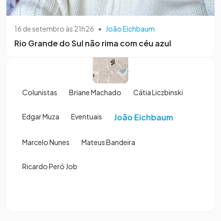
16 de setembro às 21h26
•
João Eichbaum
Rio Grande do Sul não rima com céu azul
Colunistas
Briane Machado
Cátia Liczbinski
Edgar Muza
Eventuais
João Eichbaum
Marcelo Nunes
Mateus Bandeira
Ricardo Peró Job