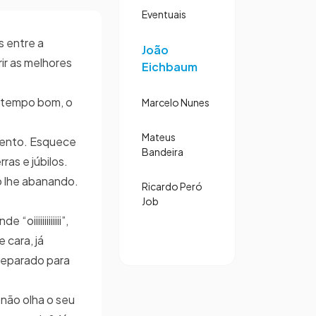
Eventuais
s entre a
João
ir as melhores
Eichbaum
e tempo bom, o
Marcelo Nunes
Mateus
mento. Esquece
Bandeira
as e júbilos.
o lhe abanando.
Ricardo Peró
Job
iiiiiiiiiiii”,
 cara, já
reparado para
 não olha o seu