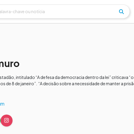
 muro
o Estadão, intitulado “A defesa da democracia dentro da lei” criticav
atos de 8 de janeiro”. “A decisão sobre a necessidade de manter a pri
um