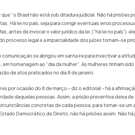
que “o Brasil não está sob ditadura judicial. Não há prisões p
. Há lei no país, seja para corrigir eventuais erros processua
s, antes de invocar o valor jurídico da lei, (“há lei no país”) el
do processo legal e a imparcialidade dos juízes tornam-se pri
 comunicação se abrigou em santa ira para invectivar a atitu
, em homenagem ao “dia da mulher”. As mulheres tinham sido
azão de atos praticados no dia 8 de janeiro.
 por ocasião do 8 de março – diz o editorial – há a afirmação
erdade daquelas pessoas. Assim, a prisão preventiva deixa de 
 circunstâncias concretas de cada pessoa, para tornar-se um
 Estado Democrático de Direito, não há prisões assim. Não há 