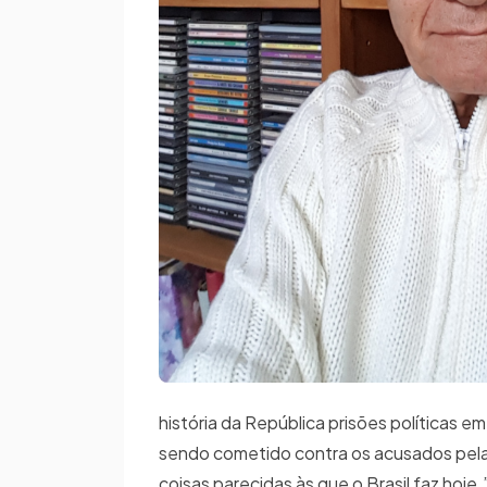
história da República prisões políticas 
sendo cometido contra os acusados pela 
coisas parecidas às que o Brasil faz hoje.