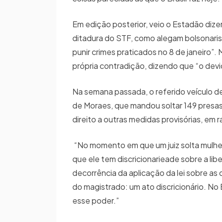
Em edição posterior, veio o Estadão dizer 
ditadura do STF, como alegam bolsonaristas
punir crimes praticados no 8 de janeiro”. Ma
própria contradição, dizendo que “o devi
Na semana passada, o referido veículo de
de Moraes, que mandou soltar 149 presas
direito a outras medidas provisórias, em r
“No momento em que um juiz solta mulheres
que ele tem discricionarieade sobre a lib
decorrência da aplicação da lei sobre as
do magistrado: um ato discricionário. No
esse poder.”