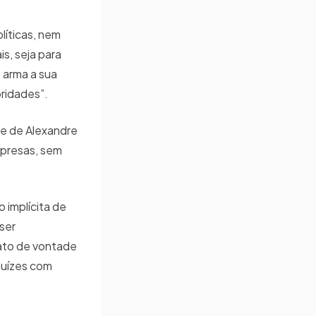
olíticas, nem
is, seja para
e arma a sua
oridades”.
de de Alexandre
 presas, sem
 implícita de
ser
 ato de vontade
juízes com