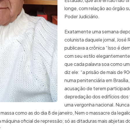
Estadão, que até então não ti
longe, com relação ao órgão 
Poder Judiciário.
Exatamente uma semana depoi
colunista daquele jornal, José
publicava a crônica “Isso é demo
com seu estilo elegantemente
que cada palavra soa como um 
diz ele: “a prisão de mais de 9
numa penitenciária em Brasília,
acusação de terem participado
depredação dos edifícios dos 
uma vergonha nacional. Nunca
em massa como as do dia 8 de janeiro, Nem o massacre da legal
máquina oficial de repressão; só as ditaduras mais abjetas
”