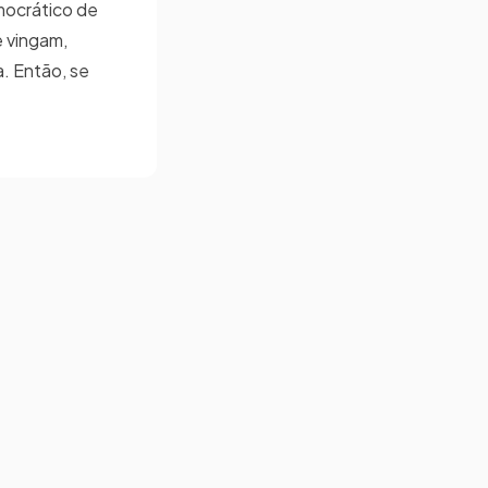
emocrático de
e vingam,
. Então, se