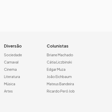
Diversão
Colunistas
Sociedade
Briane Machado
Carnaval
Cátia Liczbinski
Cinema
Edgar Muza
Literatura
João Eichbaum
Música
Mateus Bandeira
Artes
Ricardo Peró Job