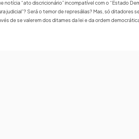
 que notícia “ato discricionário” incompatível com o “Estado D
ra judicial”? Será o temor de represálias? Mas, só ditadores s
nvés de se valerem dos ditames da lei e da ordem democrática