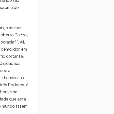
nha ido tão
supremo do
s, o melhor
 Roberto Guzzo,
cracia?”. Ali,
 demolidor, em
fio cortante,
00 cidadãos
 sob a
 da invasão e
três Poderes, é
 houve na
idade que está
 do mundo fazem