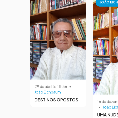
JOÃO EIC
29 de abril às 11h36
•
João Eichbaum
DESTINOS OPOSTOS
16 de dezem
•
João Ei
UMA NUDE