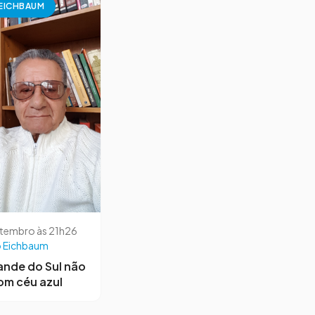
EICHBAUM
etembro às 21h26
 Eichbaum
ande do Sul não
om céu azul