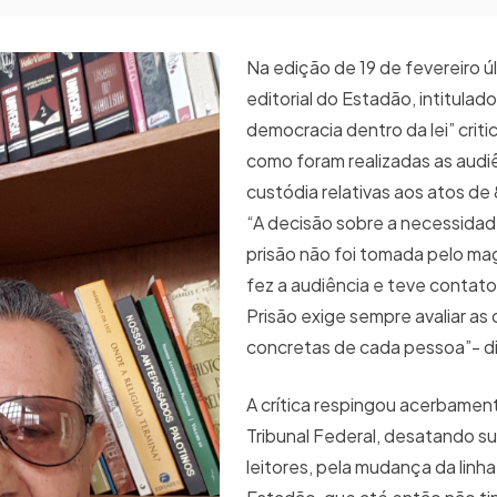
Na edição de 19 de fevereiro úl
editorial do Estadão, intitulad
democracia dentro da lei” crit
como foram realizadas as audi
custódia relativas aos atos de 
“A decisão sobre a necessidad
prisão não foi tomada pelo ma
fez a audiência e teve contat
Prisão exige sempre avaliar as 
concretas de cada pessoa”- diz
A crítica respingou acerbame
Tribunal Federal, desatando s
leitores, pela mudança da linha