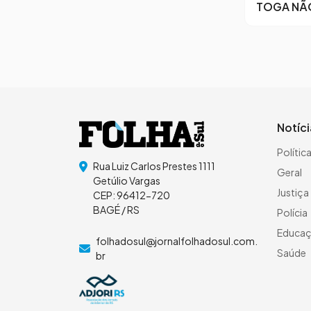
TOGA NÃ
Notíc
Polític
Rua Luiz Carlos Prestes 1111
Geral
Getúlio Vargas
Justiça
CEP: 96412-720
BAGÉ / RS
Polícia
Educa
folhadosul@jornalfolhadosul.com.
Saúde
br