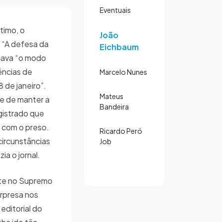
Eventuais
timo, o
João
o “A defesa da
Eichbaum
icava “o modo
ências de
Marcelo Nunes
8 de janeiro”.
Mateus
e de manter a
Bandeira
gistrado que
o com o preso.
Ricardo Peró
circunstâncias
Job
ia o jornal.
nte no Supremo
urpresa nos
 editorial do