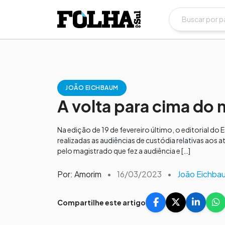
JOÃO EICHBAUM
A volta para cima do
Na edição de 19 de fevereiro último, o editorial d
realizadas as audiências de custódia relativas aos 
pelo magistrado que fez a audiência e […]
Por: Amorim
•
16/03/2023
•
João Eichba
Compartilhe este artigo