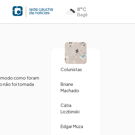
8°C
Bagé
Colunistas
a “o modo como foram
são não foi tomada
Briane
Machado
Cátia
Liczbinski
Edgar Muza