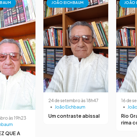
HBAUM
JOÃO EICHBAUM
JOÃO 
24 de setembro às 18h47
16 de s
•
João Eichbaum
•
João
Um contraste abissal
Rio Gr
bro às 19h23
rima c
chbaum
Z QUE A