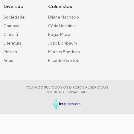
Diversão
Colunistas
Sociedade
Briane Machado
Carnaval
Cátia Liczbinski
Cinema
Edgar Muza
Literatura
João Eichbaum
Música
Mateus Bandeira
Artes
Ricardo Peró Job
FOLHA DO SUL
TODOS OS DIREITOS RESERVADOS
POLÍTICA DE PRIVACIDADE