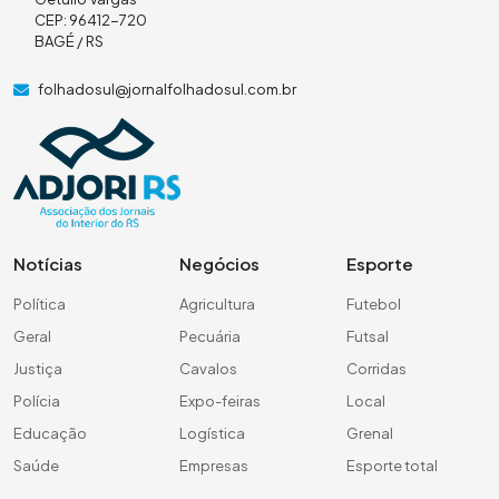
CEP: 96412-720
BAGÉ / RS
folhadosul@jornalfolhadosul.com.br
Notícias
Negócios
Esporte
Política
Agricultura
Futebol
Geral
Pecuária
Futsal
Justiça
Cavalos
Corridas
Polícia
Expo-feiras
Local
Educação
Logística
Grenal
Saúde
Empresas
Esporte total