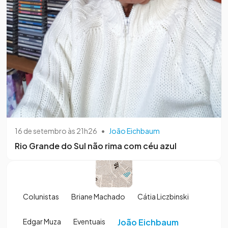
16 de setembro às 21h26
•
João Eichbaum
Rio Grande do Sul não rima com céu azul
Colunistas
Briane Machado
Cátia Liczbinski
Edgar Muza
Eventuais
João Eichbaum