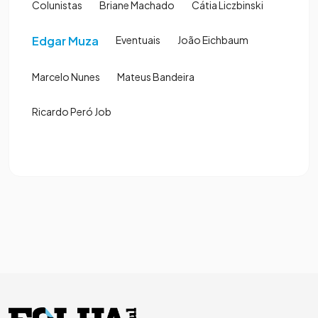
Colunistas
Briane Machado
Cátia Liczbinski
Edgar Muza
Eventuais
João Eichbaum
Marcelo Nunes
Mateus Bandeira
Ricardo Peró Job