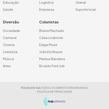
Educação
Logística
Grenal
Saúde
Empresas
Esporte total
Diversão
Colunistas
Sociedade
Briane Machado
Carnaval
Cátia Liczbinski
Cinema
Edgar Muza
Literatura
João Eichbaum
Música
Mateus Bandeira
Artes
Ricardo Peró Job
FOLHA DO SUL
TODOS OS DIREITOS RESERVADOS
POLÍTICA DE PRIVACIDADE