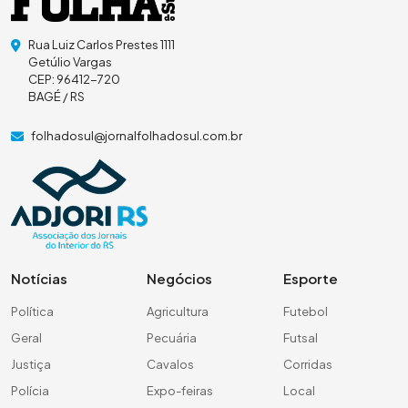
Rua Luiz Carlos Prestes 1111
Getúlio Vargas
CEP: 96412-720
BAGÉ / RS
folhadosul@jornalfolhadosul.com.br
Notícias
Negócios
Esporte
Política
Agricultura
Futebol
Geral
Pecuária
Futsal
Justiça
Cavalos
Corridas
Polícia
Expo-feiras
Local