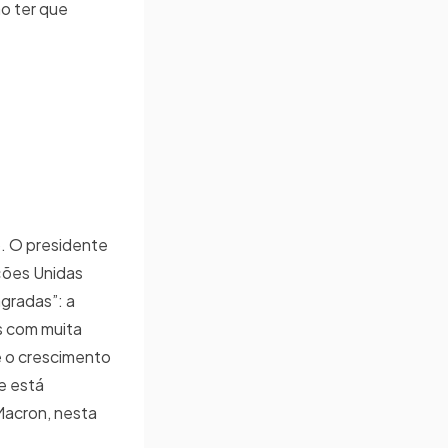
ão ter que
o. O presidente
ções Unidas
agradas”: a
as com muita
e o crescimento
e está
Macron, nesta