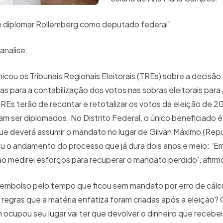
e diplomar Rollemberg como deputado federal”
 analise:
unicou os Tribunais Regionais Eleitorais (TREs) sobre a decis
ras para a contabilização dos votos nas sobras eleitorais para
REs terão de recontar e retotalizar os votos da eleição de 2
 ser diplomados. No Distrito Federal, o único beneficiado é
e deverá assumir o mandato no lugar de Gilvan Máximo (Repu
u o andamento do processo que já dura dois anos e meio: ‘E
 medirei esforços para recuperar o mandato perdido’, afir
reembolso pelo tempo que ficou sem mandato por erro de cálcu
 regras que a matéria enfatiza foram criadas após a eleição
ocupou seu lugar vai ter que devolver o dinheiro que recebe