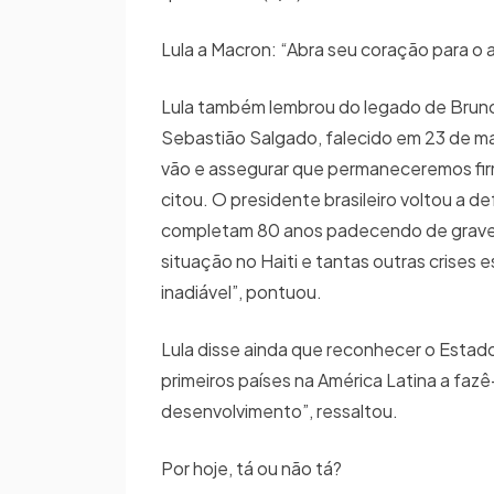
Lula a Macron: “Abra seu coração para o
Lula também lembrou do legado de Bruno P
Sebastião Salgado, falecido em 23 de mai
vão e assegurar que permaneceremos fir
citou. O presidente brasileiro voltou a
completam 80 anos padecendo de grave dé
situação no Haiti e tantas outras cris
inadiável”, pontuou.
Lula disse ainda que reconhecer o Estado 
primeiros países na América Latina a faz
desenvolvimento”, ressaltou.
Por hoje, tá ou não tá?