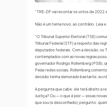
“TRE-DF vai recontar os votos de 2022 
Não é um tema novo, ao contrário. Leia e
“O Tribunal Superior Eleitoral (TSE) com
Tribunal Federal (STF) a respeito das reg
deputados federais. Com a decisão, os T
contemplados com as novas regras possam
governador Rodrigo Rollemberg (PSB), qu
Pelas redes sociais, Rollemberg comento
decisão tenha demorado bastante, eu não
A pergunta que cabe: ele terá direito a 
Justiça? Ou — o que é pior — essas novas
que sou (e desconfiado), pergunto: quem 