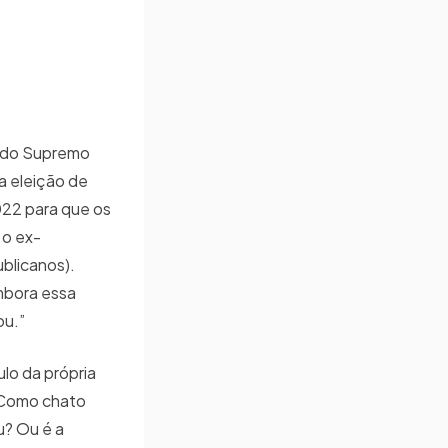
ão do Supremo
 a eleição de
022 para que os
 o ex-
blicanos).
mbora essa
mou.”
lo da própria
? Como chato
u? Ou é a