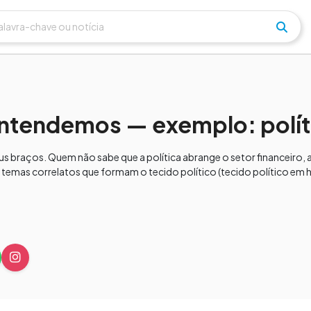
entendemos — exemplo: polít
 braços. Quem não sabe que a política abrange o setor financeiro, a J
os temas correlatos que formam o tecido político (tecido político e