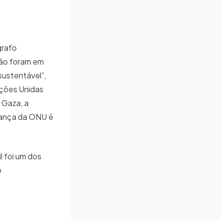
grafo
não foram em
sustentável”,
ações Unidas
 Gaza, a
rança da ONU é
l foi um dos
o