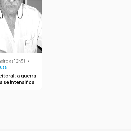
neiro às 12h51
•
uza
eitoral: a guerra
a se intensifica