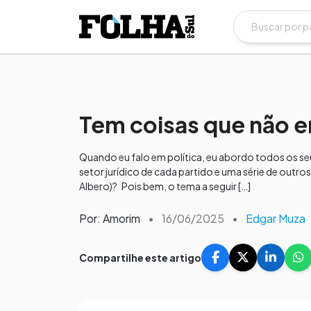
Tem coisas que não 
Quando eu falo em política, eu abordo todos os seus
setor jurídico de cada partido e uma série de outr
Albero)? Pois bem, o tema a seguir […]
Por: Amorim
•
16/06/2025
•
Edgar Muza
Compartilhe este artigo