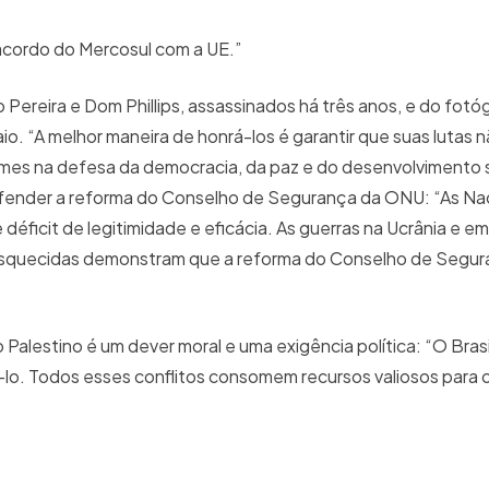
 acordo do Mercosul com a UE.”
ereira e Dom Phillips, assassinados há três anos, e do fotó
o. “A melhor maneira de honrá-los é garantir que suas lutas 
mes na defesa da democracia, da paz e do desenvolvimento 
 defender a reforma do Conselho de Segurança da ONU: “As N
ficit de legitimidade e eficácia. As guerras na Ucrânia e em
es esquecidas demonstram que a reforma do Conselho de Segu
Palestino é um dever moral e uma exigência política: “O Brasi
ê-lo. Todos esses conflitos consomem recursos valiosos para 