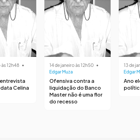
o às 12h48
•
14 de janeiro às 12h50
•
13 de ja
Edgar Muza
Edgar M
entrevista
Ofensiva contra a
Ano el
data Celina
liquidação do Banco
polític
Master não é uma flor
do recesso