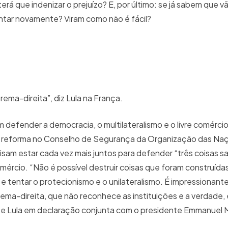
terá que indenizar o prejuízo? E, por último: se já sabem que v
ntar novamente? Viram como não é fácil?
ema-direita”, diz Lula na França.
m defender a democracia, o multilateralismo e o livre comérci
a reforma no Conselho de Segurança da Organização das Na
isam estar cada vez mais juntos para defender “três coisas s
comércio. “Não é possível destruir coisas que foram construíd
e tentar o protecionismo e o unilateralismo. É impressionant
ema-direita, que não reconhece as instituições e a verdade, 
se Lula em declaração conjunta com o presidente Emmanuel 