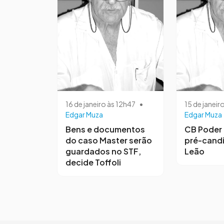
16 de janeiro às 12h47
•
15 de janeir
Edgar Muza
Edgar Muza
Bens e documentos
CB Poder 
do caso Master serão
pré-candi
guardados no STF,
Leão
decide Toffoli