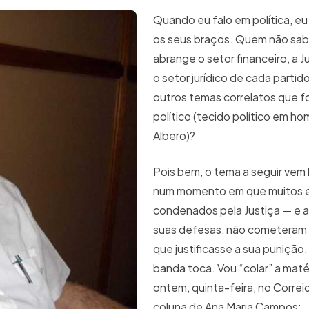
Quando eu falo em política, e
os seus braços. Quem não sabe
abrange o setor financeiro, a Ju
o setor jurídico de cada partid
outros temas correlatos que f
político (tecido político em h
Albero)?
Pois bem, o tema a seguir vem 
num momento em que muitos 
condenados pela Justiça — e 
suas defesas, não cometeram
que justificasse a sua punição.
banda toca. Vou “colar” a maté
ontem, quinta-feira, no Correio
coluna de Ana Maria Campos: