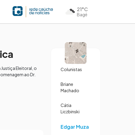
21°C
Bagé
ica
ustiça Eleitoral, o
Colunistas
m homenagem ao Dr.
Briane
Machado
Cátia
Liczbinski
Edgar Muza