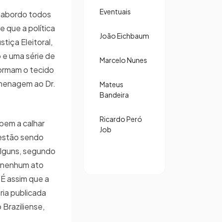
Eventuais
u abordo todos
 que a política
João Eichbaum
stiça Eleitoral,
o e uma série de
Marcelo Nunes
ormam o tecido
omenagem ao Dr.
Mateus
Bandeira
Ricardo Peró
bem a calhar
Job
estão sendo
alguns, segundo
 nenhum ato
 É assim que a
ria publicada
 Braziliense,