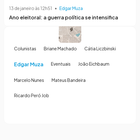
13 de janeiro às 12h51
•
Edgar Muza
Ano eleitoral: a guerra política se intensifica
Colunistas
Briane Machado
Cátia Liczbinski
Edgar Muza
Eventuais
João Eichbaum
Marcelo Nunes
Mateus Bandeira
Ricardo Peró Job