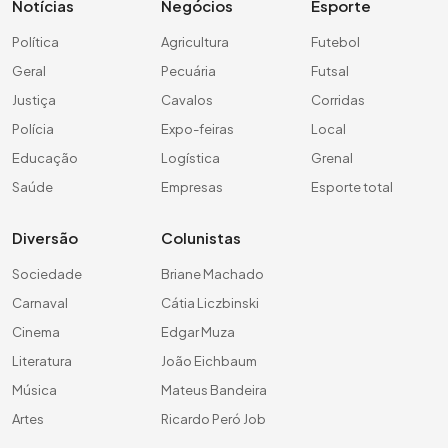
Notícias
Negócios
Esporte
Política
Agricultura
Futebol
Geral
Pecuária
Futsal
Justiça
Cavalos
Corridas
Polícia
Expo-feiras
Local
Educação
Logística
Grenal
Saúde
Empresas
Esporte total
Diversão
Colunistas
Sociedade
Briane Machado
Carnaval
Cátia Liczbinski
Cinema
Edgar Muza
Literatura
João Eichbaum
Música
Mateus Bandeira
Artes
Ricardo Peró Job