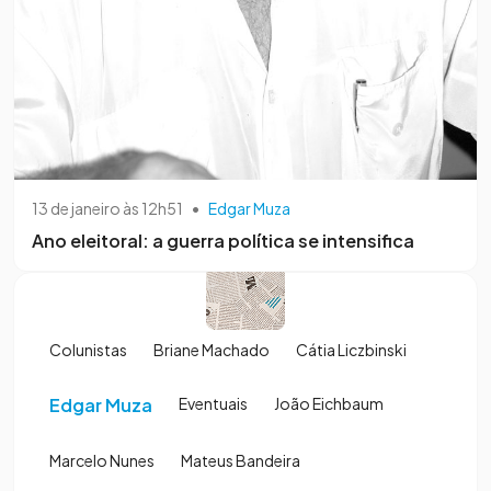
13 de janeiro às 12h51
•
Edgar Muza
Ano eleitoral: a guerra política se intensifica
Colunistas
Briane Machado
Cátia Liczbinski
Edgar Muza
Eventuais
João Eichbaum
Marcelo Nunes
Mateus Bandeira