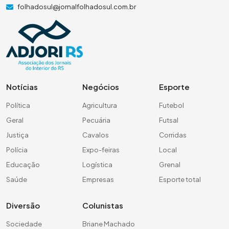
folhadosul@jornalfolhadosul.com.br
Notícias
Negócios
Esporte
Política
Agricultura
Futebol
Geral
Pecuária
Futsal
Justiça
Cavalos
Corridas
Polícia
Expo-feiras
Local
Educação
Logística
Grenal
Saúde
Empresas
Esporte total
Diversão
Colunistas
Sociedade
Briane Machado