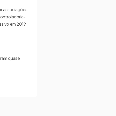
or associações
Controladoria-
essivo em 2019
aram quase