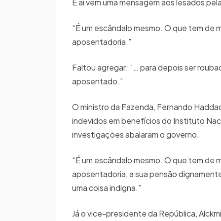
E aí vem uma mensagem aos lesados pela
“É um escândalo mesmo. O que tem de mais
aposentadoria.”
Faltou agregar: “… para depois ser roubad
aposentado.”
O ministro da Fazenda, Fernando Haddad
indevidos em benefícios do Instituto Nac
investigações abalaram o governo.
“É um escândalo mesmo. O que tem de mais
aposentadoria, a sua pensão dignamente. 
uma coisa indigna.”
Já o vice-presidente da República, Alckm