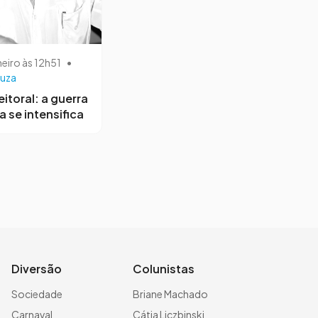
neiro às 12h51
•
uza
eitoral: a guerra
a se intensifica
Diversão
Colunistas
Sociedade
Briane Machado
Carnaval
Cátia Liczbinski