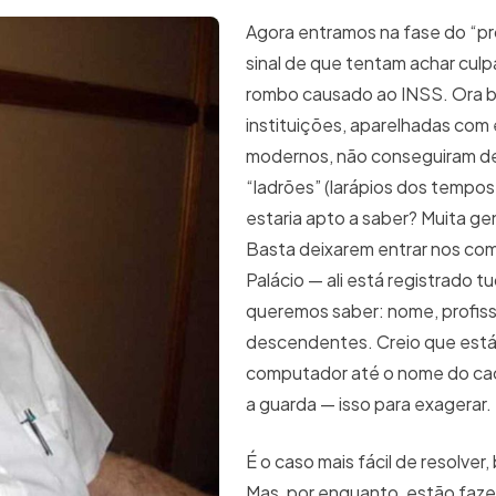
Agora entramos na fase do “p
sinal de que tentam achar cul
rombo causado ao INSS. Ora bo
instituições, aparelhadas co
modernos, não conseguiram d
“ladrões” (larápios dos tempos
estaria apto a saber? Muita ge
Basta deixarem entrar nos co
Palácio — ali está registrado t
queremos saber: nome, profis
descendentes. Creio que está
computador até o nome do cac
a guarda — isso para exagerar.
É o caso mais fácil de resolver,
Mas, por enquanto, estão faze