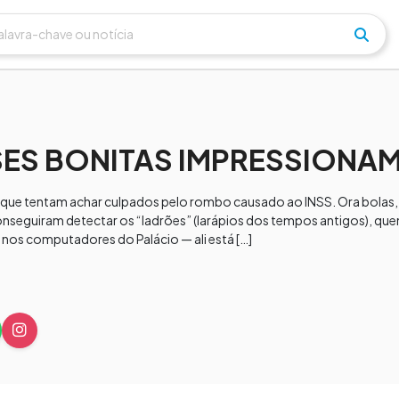
SES BONITAS IMPRESSIONA
 que tentam achar culpados pelo rombo causado ao INSS. Ora bolas, s
eguiram detectar os “ladrões” (larápios dos tempos antigos), quem
r nos computadores do Palácio — ali está […]