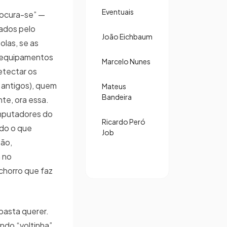
Eventuais
rocura-se” —
pados pelo
João Eichbaum
las, se as
m equipamentos
Marcelo Nunes
etectar os
 antigos), quem
Mateus
Bandeira
nte, ora essa.
mputadores do
Ricardo Peró
udo o que
Job
são,
 no
horro que faz
 basta querer.
ndo “voltinha”