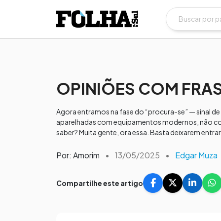
OPINIÕES COM FRA
Agora entramos na fase do “procura-se” — sinal de
aparelhadas com equipamentos modernos, não cons
saber? Muita gente, ora essa. Basta deixarem entra
Por: Amorim
•
13/05/2025
•
Edgar Muza
Compartilhe este artigo