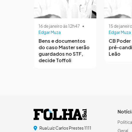
16 de janeiro às 12h47
•
15 de janeir
Edgar Muza
Edgar Muza
Bens e documentos
CB Poder 
do caso Master serão
pré-candi
guardados no STF,
Leão
decide Toffoli
Notíc
Polític
Rua Luiz Carlos Prestes 1111
Geral