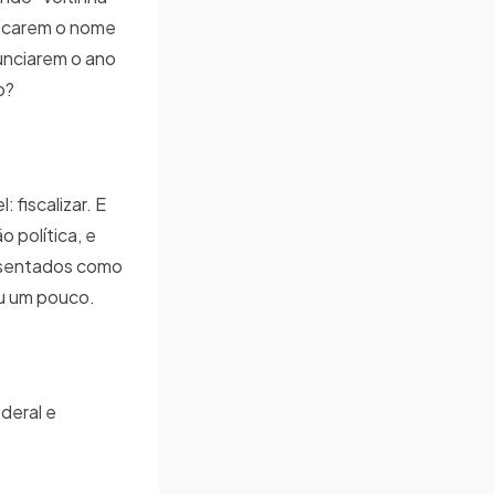
locarem o nome
nunciarem o ano
do?
 fiscalizar. E
 política, e
posentados como
iu um pouco.
deral e