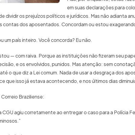
em suas declarações para co
e dividir os prejuízos políticos e jurídicos. Mas não adianta a
das contas dos aposentados. Concordam ou estou exageran
 um país inteiro. Você concorda? Eu não.
tou — com raiva. Porque as instituições não fizeram seu papel:
recisão, e os envolvidos, punidos. Mas atenção: sem conotação
u até o que diz a Lei comum. Nada de usar a desgraça dos a
ce que isso já estava acontecendo, e nos últimos dias diminu
 Correio Braziliense:
a CGU agiu corretamente ao entregar o caso para a Polícia Fe
minosos.”