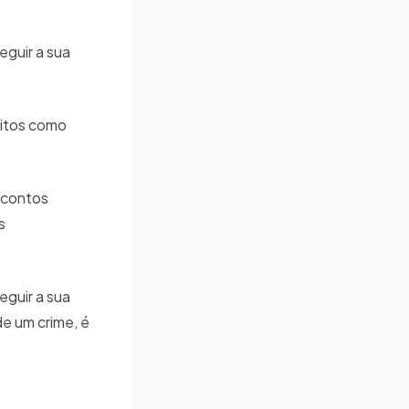
eguir a sua
reitos como
scontos
s
eguir a sua
de um crime, é