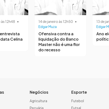
o às 12h48
•
14 de janeiro às 12h50
•
13 de ja
Edgar Muza
Edgar M
entrevista
Ofensiva contra a
Ano el
data Celina
liquidação do Banco
polític
Master não é uma flor
do recesso
ias
Negócios
Esporte
a
Agricultura
Futebol
Pecuária
Futsal