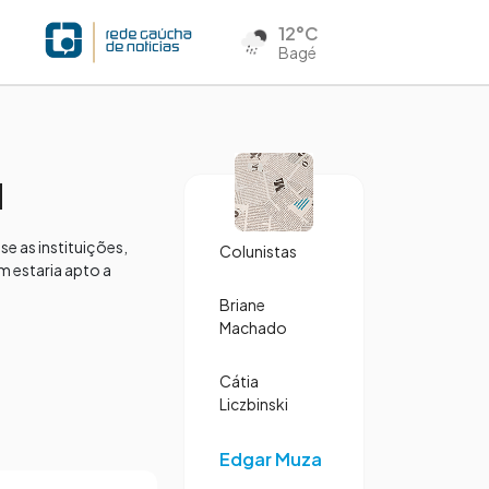
12°C
Bagé
M
e as instituições,
Colunistas
 estaria apto a
Briane
Machado
Cátia
Liczbinski
Edgar Muza