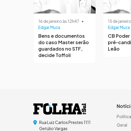
16 de janeiro às 12h47
•
15 de janeir
Edgar Muza
Edgar Muza
Bens e documentos
CB Poder 
do caso Master serão
pré-candi
guardados no STF,
Leão
decide Toffoli
Notíc
Polític
Rua Luiz Carlos Prestes 1111
Geral
Getúlio Vargas