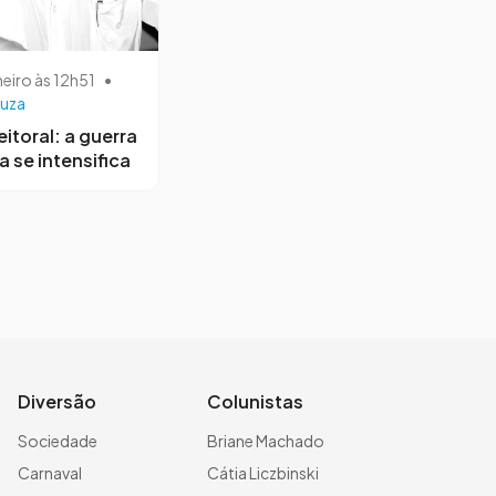
neiro às 12h51
•
uza
eitoral: a guerra
a se intensifica
Diversão
Colunistas
Sociedade
Briane Machado
Carnaval
Cátia Liczbinski