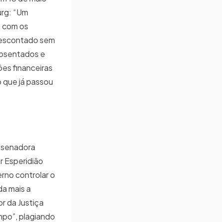
urg: “Um
o com os
descontado sem
posentados e
ões financeiras
 que já passou
a senadora
r Esperidião
rno controlar o
da mais a
r da Justiça
impo”, plagiando