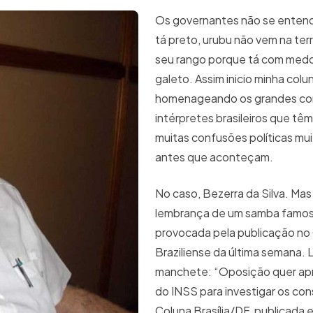
Os governantes não se enten
tá preto, urubu não vem na ter
seu rango porque tá com medo 
galeto. Assim inicio minha colu
homenageando os grandes co
intérpretes brasileiros que tê
muitas confusões políticas mu
antes que aconteçam.
No caso, Bezerra da Silva. Mas
lembrança de um samba famos
provocada pela publicação no 
Braziliense da última semana. L
manchete: “Oposição quer ap
do INSS para investigar os co
Coluna Brasília/DF, publicada 