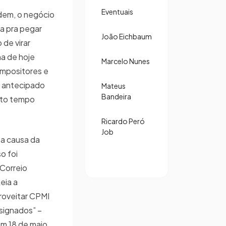
Eventuais
dem, o negócio
ra pra pegar
João Eichbaum
de virar
na de hoje
Marcelo Nunes
mpositores e
m antecipado
Mateus
Bandeira
ito tempo
Ricardo Peró
Job
 a causa da
o foi
Correio
eia a
roveitar CPMI
nsignados” –
em 18 de maio