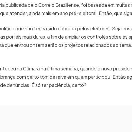
ria publicada pelo Correio Braziliense, foi baseada em muitas
 que atender, ainda mais em ano pré-eleitoral. Então, que siga
lítico que não tenha sido cobrado pelos eleitores. Seja nos
 por leis mais duras, a fim de ampliar os controles sobre as 
ana que entrou ontem serão os projetos relacionados ao tema.
onteceu na Câmara na última semana, quando o novo presiden
brança com certo tom de raiva em quem participou. Então ag
de denúncias. É só ter paciência, certo?