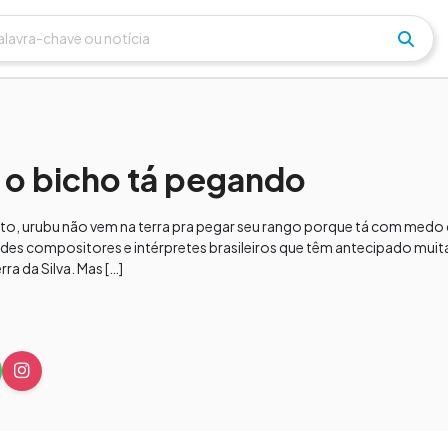
 o bicho tá pegando
o, urubu não vem na terra pra pegar seu rango porque tá com medo d
es compositores e intérpretes brasileiros que têm antecipado muit
a da Silva. Mas […]