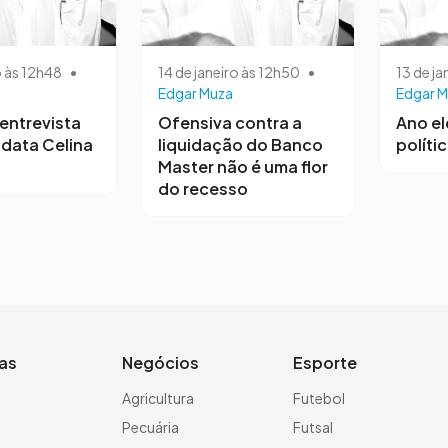
o às 12h48
•
14 de janeiro às 12h50
•
13 de ja
Edgar Muza
Edgar M
entrevista
Ofensiva contra a
Ano el
data Celina
liquidação do Banco
polític
Master não é uma flor
do recesso
ias
Negócios
Esporte
a
Agricultura
Futebol
Pecuária
Futsal