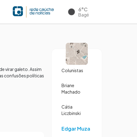
6°C
Bagé
e virar galeto. Assim
Colunistas
as confusões políticas
Briane
Machado
Cátia
Liczbinski
Edgar Muza