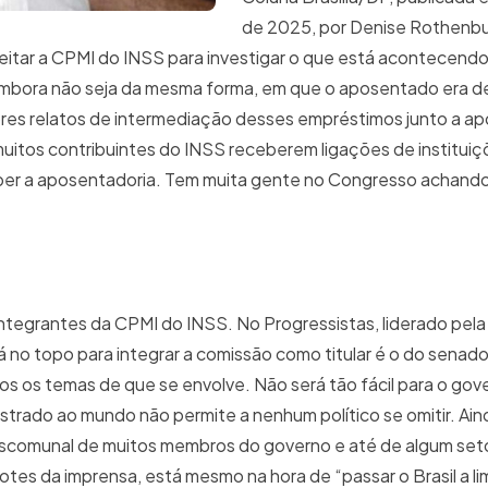
de 2025, por Denise Rothenb
eitar a CPMI do INSS para investigar o que está acontecend
 Embora não seja da mesma forma, em que o aposentado era 
es relatos de intermediação desses empréstimos junto a a
muitos contribuintes do INSS receberem ligações de instituiç
er a aposentadoria. Tem muita gente no Congresso achando
integrantes da CPMI do INSS. No Progressistas, liderado pel
 no topo para integrar a comissão como titular é o do senado
s os temas de que se envolve. Não será tão fácil para o gove
strado ao mundo não permite a nenhum político se omitir. Ain
scomunal de muitos membros do governo e até de algum seto
ofotes da imprensa, está mesmo na hora de “passar o Brasil a l