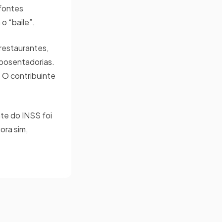
 fontes
 o “baile”.
 restaurantes,
aposentadorias.
 O contribuinte
te do INSS foi
ora sim,