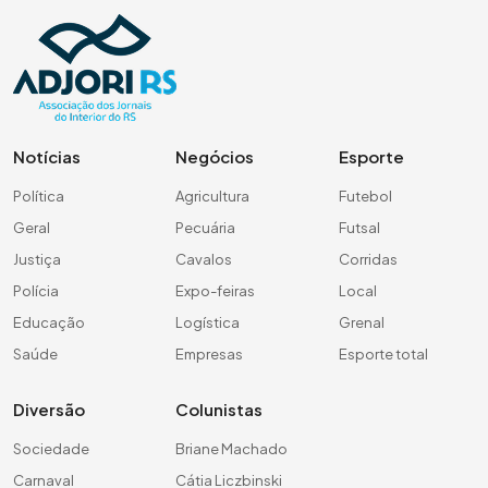
Notícias
Negócios
Esporte
Política
Agricultura
Futebol
Geral
Pecuária
Futsal
Justiça
Cavalos
Corridas
Polícia
Expo-feiras
Local
Educação
Logística
Grenal
Saúde
Empresas
Esporte total
Diversão
Colunistas
Sociedade
Briane Machado
Carnaval
Cátia Liczbinski