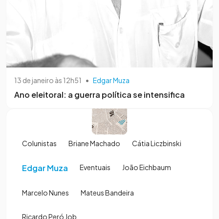
13 de janeiro às 12h51
•
Edgar Muza
Ano eleitoral: a guerra política se intensifica
Colunistas
Briane Machado
Cátia Liczbinski
Edgar Muza
Eventuais
João Eichbaum
Marcelo Nunes
Mateus Bandeira
Ricardo Peró Job