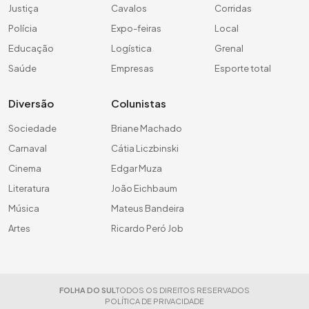
Justiça
Cavalos
Corridas
Polícia
Expo-feiras
Local
Educação
Logística
Grenal
Saúde
Empresas
Esporte total
Diversão
Colunistas
Sociedade
Briane Machado
Carnaval
Cátia Liczbinski
Cinema
Edgar Muza
Literatura
João Eichbaum
Música
Mateus Bandeira
Artes
Ricardo Peró Job
FOLHA DO SUL
TODOS OS DIREITOS RESERVADOS
POLÍTICA DE PRIVACIDADE