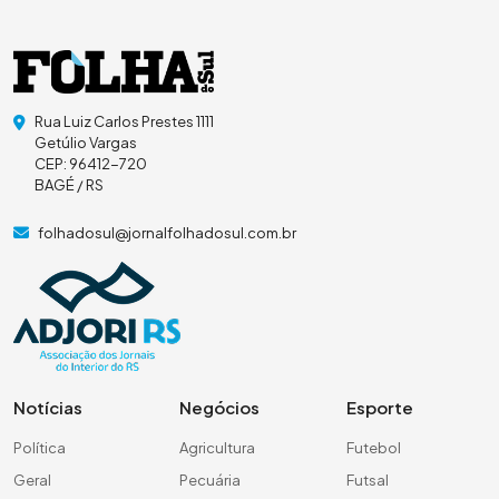
Rua Luiz Carlos Prestes 1111
Getúlio Vargas
CEP: 96412-720
BAGÉ / RS
folhadosul@jornalfolhadosul.com.br
Notícias
Negócios
Esporte
Política
Agricultura
Futebol
Geral
Pecuária
Futsal