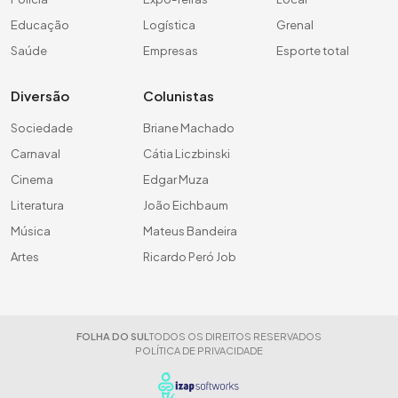
Educação
Logística
Grenal
Saúde
Empresas
Esporte total
Diversão
Colunistas
Sociedade
Briane Machado
Carnaval
Cátia Liczbinski
Cinema
Edgar Muza
Literatura
João Eichbaum
Música
Mateus Bandeira
Artes
Ricardo Peró Job
FOLHA DO SUL
TODOS OS DIREITOS RESERVADOS
POLÍTICA DE PRIVACIDADE