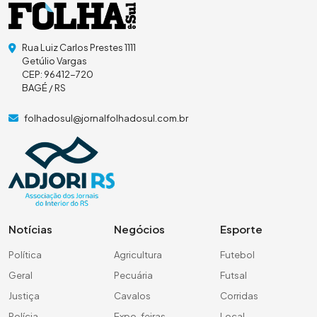
Rua Luiz Carlos Prestes 1111
Getúlio Vargas
CEP: 96412-720
BAGÉ / RS
folhadosul@jornalfolhadosul.com.br
Notícias
Negócios
Esporte
Política
Agricultura
Futebol
Geral
Pecuária
Futsal
Justiça
Cavalos
Corridas
Polícia
Expo-feiras
Local